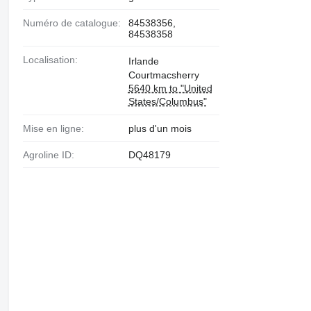
Numéro de catalogue:
84538356,
84538358
Localisation:
Irlande
Courtmacsherry
5640 km to "United
States/Columbus"
Mise en ligne:
plus d'un mois
Agroline ID:
DQ48179