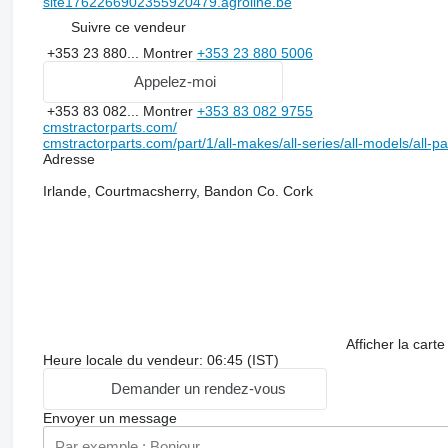
site1762266902355920479.agroline.be
Suivre ce vendeur
+353 23 880...
Montrer
+353 23 880 5006
Appelez-moi
+353 83 082...
Montrer
+353 83 082 9755
cmstractorparts.com/
cmstractorparts.com/part/1/all-makes/all-series/all-models/all-p
Adresse
Irlande, Courtmacsherry, Bandon Co. Cork
Afficher la carte
Heure locale du vendeur: 06:45 (IST)
Demander un rendez-vous
Envoyer un message