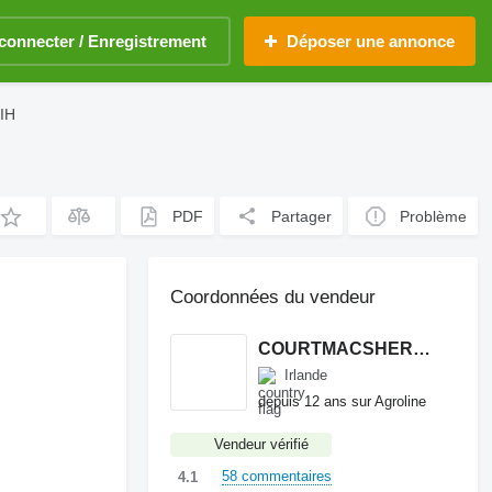
connecter / Enregistrement
Déposer une annonce
IH
PDF
Partager
Problème
Coordonnées du vendeur
COURTMACSHERRY MACHINERY LTD
Irlande
depuis 12 ans sur Agroline
Vendeur vérifié
58 commentaires
4.1