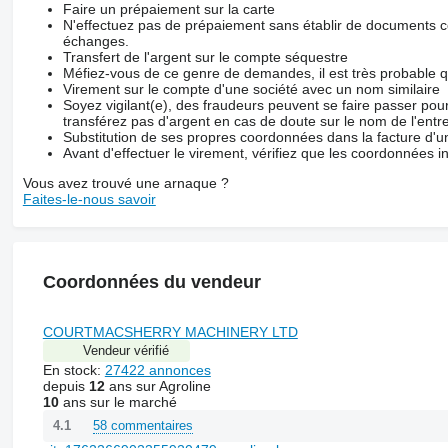
Faire un prépaiement sur la carte
N'effectuez pas de prépaiement sans établir de documents co
échanges.
Transfert de l'argent sur le compte séquestre
Méfiez-vous de ce genre de demandes, il est très probable 
Virement sur le compte d'une société avec un nom similaire
Soyez vigilant(e), des fraudeurs peuvent se faire passer po
transférez pas d'argent en cas de doute sur le nom de l'entre
Substitution de ses propres coordonnées dans la facture d'un
Avant d'effectuer le virement, vérifiez que les coordonnées i
Vous avez trouvé une arnaque ?
Faites-le-nous savoir
Coordonnées du vendeur
COURTMACSHERRY MACHINERY LTD
Vendeur vérifié
En stock:
27422 annonces
depuis
12
ans sur Agroline
10
ans sur le marché
58 commentaires
4.1