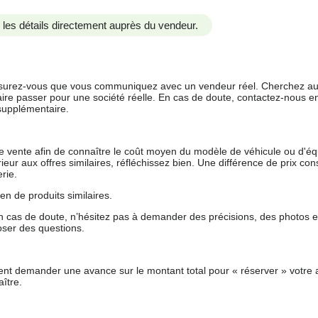
us les détails directement auprès du vendeur.
 assurez-vous que vous communiquez avec un vendeur réel. Cherchez au
aire passer pour une société réelle. En cas de doute, contactez-nous en 
supplémentaire.
 de vente afin de connaître le coût moyen du modèle de véhicule ou d'
férieur aux offres similaires, réfléchissez bien. Une différence de prix co
rie.
en de produits similaires.
 cas de doute, n’hésitez pas à demander des précisions, des photos 
oser des questions.
nt demander une avance sur le montant total pour « réserver » votre a
ître.