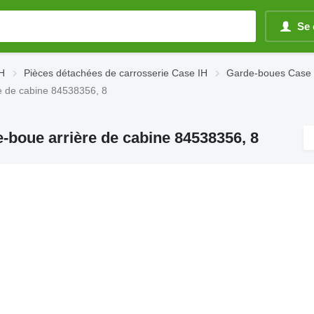
Se 
IH
Pièces détachées de carrosserie Case IH
Garde-boues Case 
e de cabine 84538356, 8
-boue arrière de cabine 84538356, 8