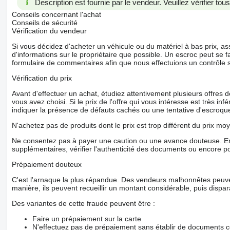
Description est fournie par le vendeur. Veuillez vérifier to
Conseils concernant l'achat
Conseils de sécurité
Vérification du vendeur
Si vous décidez d'acheter un véhicule ou du matériel à bas prix,
d'informations sur le propriétaire que possible. Un escroc peut se f
formulaire de commentaires afin que nous effectuions un contrôle 
Vérification du prix
Avant d'effectuer un achat, étudiez attentivement plusieurs offres
vous avez choisi. Si le prix de l'offre qui vous intéresse est très in
indiquer la présence de défauts cachés ou une tentative d'escroque
N'achetez pas de produits dont le prix est trop différent du prix moy
Ne consentez pas à payer une caution ou une avance douteuse. En
supplémentaires, vérifier l'authenticité des documents ou encore p
Prépaiement douteux
C'est l'arnaque la plus répandue. Des vendeurs malhonnêtes peuve
manière, ils peuvent recueillir un montant considérable, puis dispara
Des variantes de cette fraude peuvent être :
Faire un prépaiement sur la carte
N'effectuez pas de prépaiement sans établir de documents co