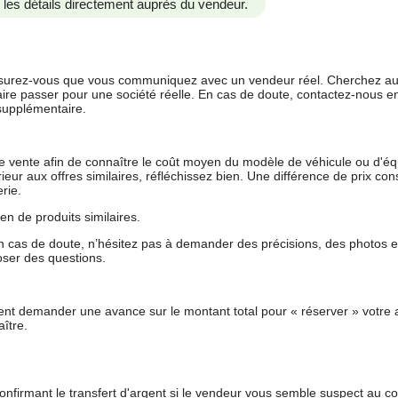
us les détails directement auprès du vendeur.
 assurez-vous que vous communiquez avec un vendeur réel. Cherchez au
aire passer pour une société réelle. En cas de doute, contactez-nous en 
supplémentaire.
 de vente afin de connaître le coût moyen du modèle de véhicule ou d'
férieur aux offres similaires, réfléchissez bien. Une différence de prix co
rie.
en de produits similaires.
 cas de doute, n’hésitez pas à demander des précisions, des photos 
oser des questions.
nt demander une avance sur le montant total pour « réserver » votre a
ître.
nfirmant le transfert d'argent si le vendeur vous semble suspect au c