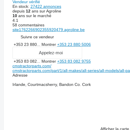
Vendeur vérifié
En stock:
27422 annonces
depuis
12
ans sur Agroline
10
ans sur le marché
4.1
58 commentaires
site1762266902355920479.agroline.be
Suivre ce vendeur
+353 23 880...
Montrer
+353 23 880 5006
Appelez-moi
+353 83 082...
Montrer
+353 83 082 9755
cmstractorparts.com/
cmstractorparts.com/part/1/all-makes/all-series/all-models/all-p
Adresse
Irlande, Courtmacsherry, Bandon Co. Cork
Afficher la carte