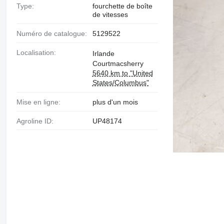
Type:
fourchette de boîte
de vitesses
Numéro de catalogue:
5129522
Localisation:
Irlande
Courtmacsherry
5640 km to "United
States/Columbus"
Mise en ligne:
plus d'un mois
Agroline ID:
UP48174