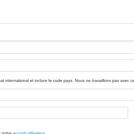
mat international et inclure le code pays.
Nous ne travaillons pas avec c
t notre
accord utilisateur
.