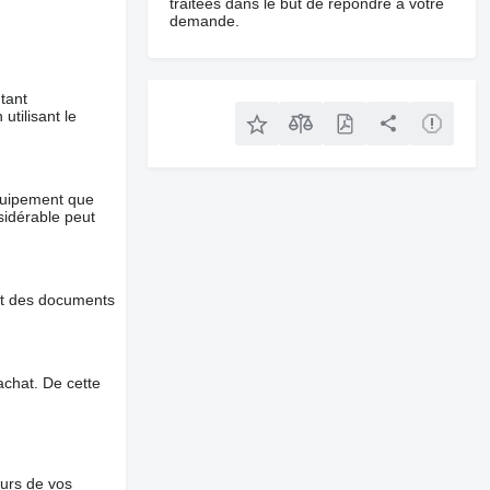
traitées dans le but de répondre à votre
demande.
tant
utilisant le
équipement que
nsidérable peut
et des documents
chat. De cette
ours de vos