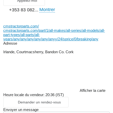
Appelez-moi
Montrer
+353 83 082...
cmstractorparts.com/
cmstractorparts.com/part/1/all-makes/all-series/all-models/all-
part-types/all-parts/all-
years/any/any/any/any/any/anyy/24/sprice/0/breaking/any
Adresse
Irlande, Courtmacsherry, Bandon Co. Cork
Afficher la carte
Heure locale du vendeur: 20:36 (IST)
Demander un rendez-vous
Envoyer un message