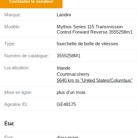
Contacter le vendeur
Marque:
Landini
Modèle:
Mythos Series 115 Transmission
Control Forward Reverse 3555258m1
Type:
fourchette de boîte de vitesses
Numéro de catalogue:
3555258M1
Localisation:
Irlande
Courtmacsherry
5640 km to "United States/Columbus"
Mise en ligne:
plus d'un mois
Agroline ID:
GE48175
État
État:
d'occasion