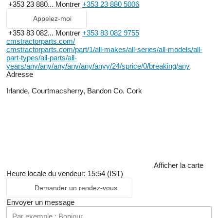
+353 23 880...
Montrer
+353 23 880 5006
Appelez-moi
+353 83 082...
Montrer
+353 83 082 9755
cmstractorparts.com/
cmstractorparts.com/part/1/all-makes/all-series/all-models/all-
part-types/all-parts/all-
years/any/any/any/any/any/anyy/24/sprice/0/breaking/any
Adresse
Irlande, Courtmacsherry, Bandon Co. Cork
Afficher la carte
Heure locale du vendeur: 15:54 (IST)
Demander un rendez-vous
Envoyer un message