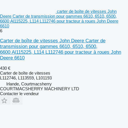
carter de boîte de vitesses John
Deere Carter de transmission pour gammes 6610, 6510, 6500,
6600 Al115225, L114 L112746 pour tracteur à roues John Deere
6610
6
Carter de boîte de vitesses John Deere Carter de
transmission pour gammes 6610, 6510, 6500,
6600 Al115225, L114 L112746 pour tracteur à roues John
Deere 6610
430 €
Carter de boîte de vitesses
L112746, L113559, L101193
Irlande, Courtmacsherry
COURTMACSHERRY MACHINERY LTD
Contacter le vendeur