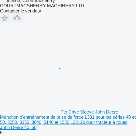
Irlande, Courtmacsherry
COURTMACSHERRY MACHINERY LTD
Contacter le vendeur
Pto Drive Sleeve John Deere
Manchon d'entraînement de prise de force L331 pour les séries 40 et
50, 3050, 3350, 3040, 3140 et 1950 L33126 pour tracteur à roues
John Deere 40, 50
5