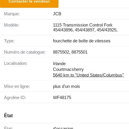
Contacter le vendeur
Marque:
JCB
Modèle:
1115 Transmission Control Fork
454/43896, 454/43897, 454/43925,
Type:
fourchette de boîte de vitesses
Numéro de catalogue:
8875502, 8875501
Localisation:
Irlande
Courtmacsherry
5640 km to "United States/Columbus"
Mise en ligne:
plus d'un mois
Agroline ID:
WF48175
État
État:
d'occasion