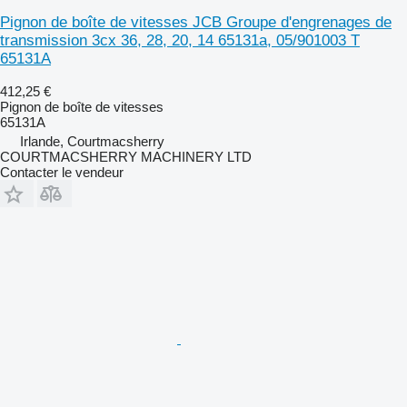
Pignon de boîte de vitesses JCB Groupe d'engrenages de
transmission 3cx 36, 28, 20, 14 65131a, 05/901003 T
65131A
412,25 €
Pignon de boîte de vitesses
65131A
Irlande, Courtmacsherry
COURTMACSHERRY MACHINERY LTD
Contacter le vendeur