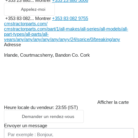
+353 23 880...
Montrer
+353 23 880 5006
Appelez-moi
+353 83 082...
Montrer
+353 83 082 9755
cmstractorparts.com/
cmstractorparts.com/part/1/all-makes/all-series/all-models/all-
part-types/all-parts/all-
years/any/any/any/any/any/anyy/24/sprice/0/breaking/any
Adresse
Irlande, Courtmacsherry, Bandon Co. Cork
Afficher la carte
Heure locale du vendeur: 23:55 (IST)
Demander un rendez-vous
Envoyer un message