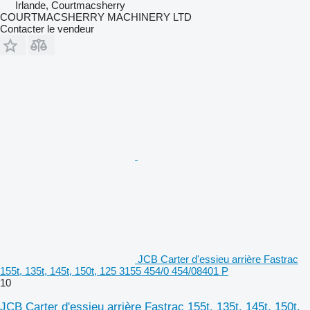
Irlande, Courtmacsherry
COURTMACSHERRY MACHINERY LTD
Contacter le vendeur
JCB Carter d'essieu arrière Fastrac
155t, 135t, 145t, 150t, 125 3155 454/0 454/08401 P
10
JCB Carter d'essieu arrière Fastrac 155t, 135t, 145t, 150t,