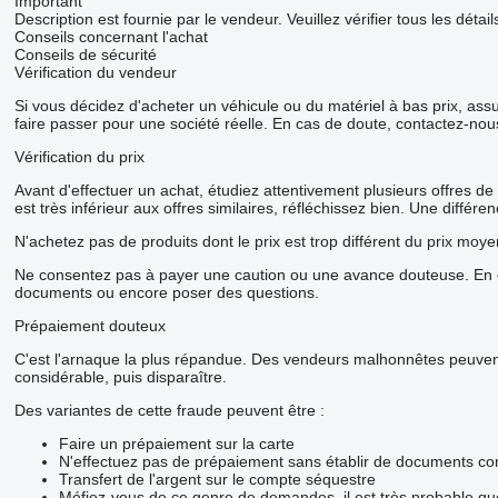
Important
Description est fournie par le vendeur. Veuillez vérifier tous les dét
Conseils concernant l'achat
Conseils de sécurité
Vérification du vendeur
Si vous décidez d'acheter un véhicule ou du matériel à bas prix, as
faire passer pour une société réelle. En cas de doute, contactez-nou
Vérification du prix
Avant d'effectuer un achat, étudiez attentivement plusieurs offres de
est très inférieur aux offres similaires, réfléchissez bien. Une diffé
N'achetez pas de produits dont le prix est trop différent du prix moye
Ne consentez pas à payer une caution ou une avance douteuse. En ca
documents ou encore poser des questions.
Prépaiement douteux
C'est l'arnaque la plus répandue. Des vendeurs malhonnêtes peuvent 
considérable, puis disparaître.
Des variantes de cette fraude peuvent être :
Faire un prépaiement sur la carte
N'effectuez pas de prépaiement sans établir de documents con
Transfert de l'argent sur le compte séquestre
Méfiez-vous de ce genre de demandes, il est très probable q