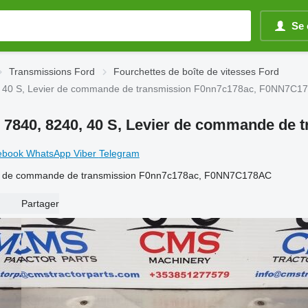
Se 
Transmissions Ford
Fourchettes de boîte de vitesses Ford
40, 40 S, Levier de commande de transmission F0nn7c178ac, F0NN7C1
40, 7840, 8240, 40 S, Levier de commande 
ebook
WhatsApp
Viber
Telegram
evier de commande de transmission F0nn7c178ac, F0NN7C178AC
Partager