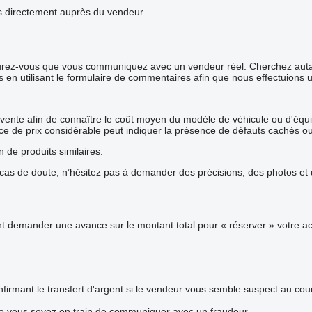
ails directement auprès du vendeur.
surez-vous que vous communiquez avec un vendeur réel. Cherchez autant
s en utilisant le formulaire de commentaires afin que nous effectuions 
 vente afin de connaître le coût moyen du modèle de véhicule ou d'équip
rence de prix considérable peut indiquer la présence de défauts cachés o
n de produits similaires.
s de doute, n’hésitez pas à demander des précisions, des photos et de
demander une avance sur le montant total pour « réserver » votre acha
firmant le transfert d'argent si le vendeur vous semble suspect au co
ue vous soyez en train de communiquer avec un fraudeur.