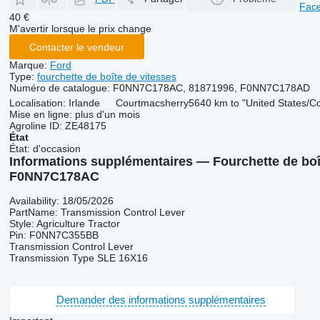
Fac
40 €
M'avertir lorsque le prix change
Contacter le vendeur
Marque:
Ford
Type:
fourchette de boîte de vitesses
Numéro de catalogue:
F0NN7C178AC, 81871996, F0NN7C178AD
Localisation:
Irlande
Courtmacsherry
5640 km to "United States/C
Mise en ligne:
plus d'un mois
Agroline ID:
ZE48175
État
État:
d'occasion
Informations supplémentaires — Fourchette de boî
F0NN7C178AC
Availability: 18/05/2026
PartName: Transmission Control Lever
Style: Agriculture Tractor
Pin: F0NN7C355BB
Transmission Control Lever
Transmission Type SLE 16X16
Demander des informations supplémentaires