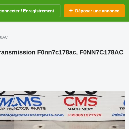
connecter / Enregistrement
Déposer une annonce
78AC
de transmission F0nn7c178ac, F0NN7C178AC