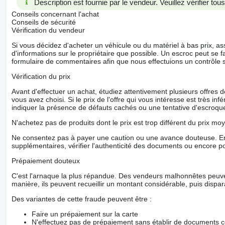
Description est fournie par le vendeur. Veuillez vérifier to
Conseils concernant l'achat
Conseils de sécurité
Vérification du vendeur
Si vous décidez d'acheter un véhicule ou du matériel à bas prix,
d'informations sur le propriétaire que possible. Un escroc peut se f
formulaire de commentaires afin que nous effectuions un contrôle 
Vérification du prix
Avant d'effectuer un achat, étudiez attentivement plusieurs offres
vous avez choisi. Si le prix de l'offre qui vous intéresse est très in
indiquer la présence de défauts cachés ou une tentative d'escroque
N'achetez pas de produits dont le prix est trop différent du prix moy
Ne consentez pas à payer une caution ou une avance douteuse. En
supplémentaires, vérifier l'authenticité des documents ou encore p
Prépaiement douteux
C'est l'arnaque la plus répandue. Des vendeurs malhonnêtes peuve
manière, ils peuvent recueillir un montant considérable, puis dispara
Des variantes de cette fraude peuvent être :
Faire un prépaiement sur la carte
N'effectuez pas de prépaiement sans établir de documents co