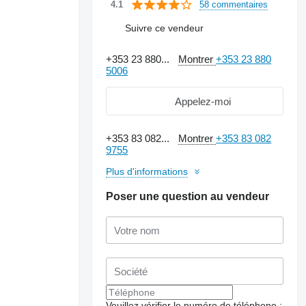
58 commentaires
4.1
Suivre ce vendeur
+353 23 880...
Montrer
+353 23 880
5006
Appelez-moi
+353 83 082...
Montrer
+353 83 082
9755
Plus d'informations
Poser une question au vendeur
Demander plus de
photos
Veuillez vérifier le numéro de téléphone :