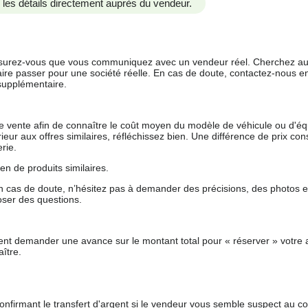
us les détails directement auprès du vendeur.
 assurez-vous que vous communiquez avec un vendeur réel. Cherchez au
aire passer pour une société réelle. En cas de doute, contactez-nous en 
supplémentaire.
 de vente afin de connaître le coût moyen du modèle de véhicule ou d'
férieur aux offres similaires, réfléchissez bien. Une différence de prix co
rie.
en de produits similaires.
 cas de doute, n’hésitez pas à demander des précisions, des photos 
oser des questions.
nt demander une avance sur le montant total pour « réserver » votre a
ître.
nfirmant le transfert d'argent si le vendeur vous semble suspect au c