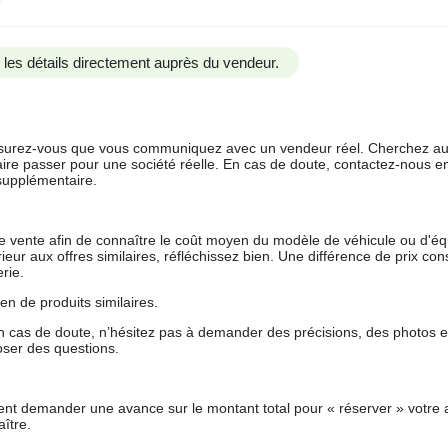
us les détails directement auprès du vendeur.
 assurez-vous que vous communiquez avec un vendeur réel. Cherchez au
aire passer pour une société réelle. En cas de doute, contactez-nous en 
supplémentaire.
 de vente afin de connaître le coût moyen du modèle de véhicule ou d'
férieur aux offres similaires, réfléchissez bien. Une différence de prix co
rie.
en de produits similaires.
 cas de doute, n’hésitez pas à demander des précisions, des photos 
oser des questions.
nt demander une avance sur le montant total pour « réserver » votre a
ître.