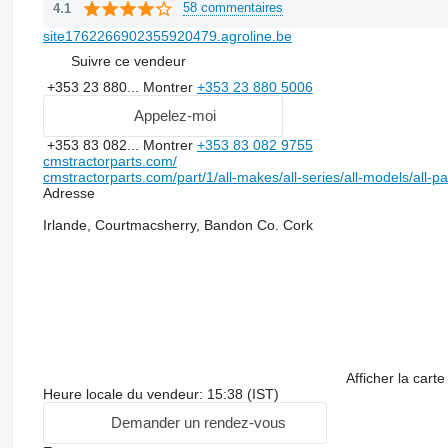
58 commentaires
4.1
site1762266902355920479.agroline.be
Suivre ce vendeur
+353 23 880...
Montrer
+353 23 880 5006
Appelez-moi
+353 83 082...
Montrer
+353 83 082 9755
cmstractorparts.com/
cmstractorparts.com/part/1/all-makes/all-series/all-models/all-p
Adresse
Irlande, Courtmacsherry, Bandon Co. Cork
Afficher la carte
Heure locale du vendeur: 15:38 (IST)
Demander un rendez-vous