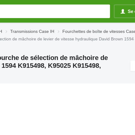
Se 
IH
Transmissions Case IH
Fourchettes de boîte de vitesses Cas
élection de mâchoire de levier de vitesse hydraulique David Brown 1
ourche de sélection de mâchoire de
n 1594 K915498, K95025 K915498,