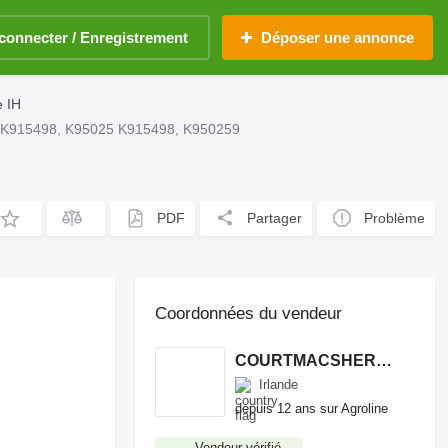
connecter / Enregistrement
Déposer une annonce
e IH
594 K915498, K95025 K915498, K950259
PDF
Partager
Problème
Coordonnées du vendeur
COURTMACSHERRY MACHINERY LTD
Irlande
depuis 12 ans sur Agroline
Vendeur vérifié