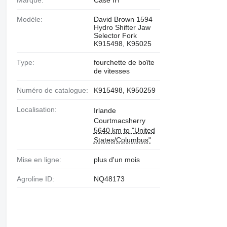
Marque:
Case IH
Modèle:
David Brown 1594
Hydro Shifter Jaw
Selector Fork
K915498, K95025
Type:
fourchette de boîte
de vitesses
Numéro de catalogue:
K915498, K950259
Localisation:
Irlande
Courtmacsherry
5640 km to "United
States/Columbus"
Mise en ligne:
plus d'un mois
Agroline ID:
NQ48173