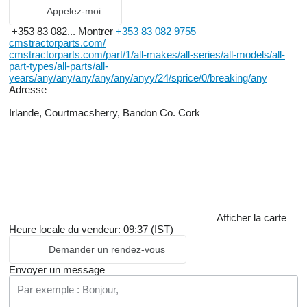
Appelez-moi
+353 83 082...
Montrer
+353 83 082 9755
cmstractorparts.com/
cmstractorparts.com/part/1/all-makes/all-series/all-models/all-
part-types/all-parts/all-
years/any/any/any/any/any/anyy/24/sprice/0/breaking/any
Adresse
Irlande, Courtmacsherry, Bandon Co. Cork
Afficher la carte
Heure locale du vendeur: 09:37 (IST)
Demander un rendez-vous
Envoyer un message