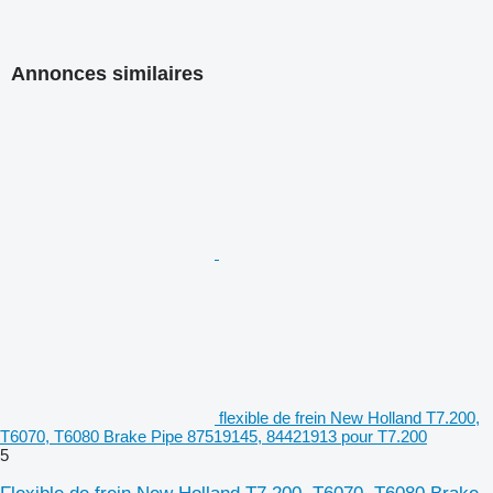
Annonces similaires
flexible de frein New Holland T7.200,
T6070, T6080 Brake Pipe 87519145, 84421913 pour T7.200
5