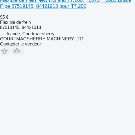
Flexible de frein New Holland T7.200, T6070, T6080 Brake
Pipe 87519145, 84421913 pour T7.200
95 €
Flexible de frein
87519145, 84421913
Irlande, Courtmacsherry
COURTMACSHERRY MACHINERY LTD
Contacter le vendeur