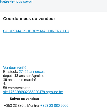
Faites-le-nous savoir
Coordonnées du vendeur
COURTMACSHERRY MACHINERY LTD
Vendeur vérifié
En stock:
27422 annonces
depuis
12
ans sur Agroline
10
ans sur le marché
4.1
58 commentaires
site1762266902355920479.agroline.be
Suivre ce vendeur
+353 23 880...
Montrer
+353 23 880 5006