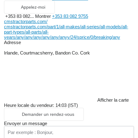
Appelez-moi
+353 83 082...
Montrer
+353 83 082 9755
cmstractorparts.com/
cmstractorparts.com/part/1/all-makes/all-series/all-models/all-
part-types/all-parts/all-
years/any/any/any/any/any/anyy/24/sprice/0/breaking/any
Adresse
Irlande, Courtmacsherry, Bandon Co. Cork
Afficher la carte
Heure locale du vendeur: 14:03 (IST)
Demander un rendez-vous
Envoyer un message