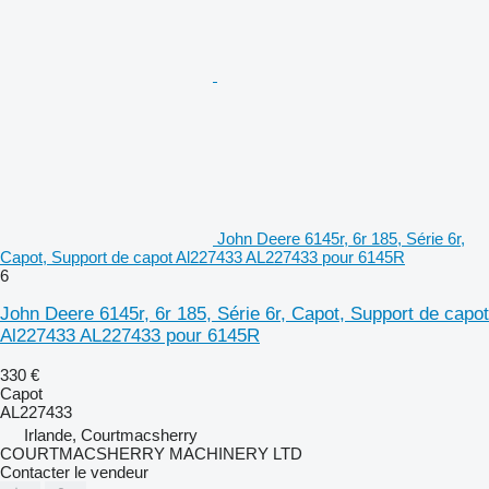
John Deere 6145r, 6r 185, Série 6r,
Capot, Support de capot Al227433 AL227433 pour 6145R
6
John Deere 6145r, 6r 185, Série 6r, Capot, Support de capot
Al227433 AL227433 pour 6145R
330 €
Capot
AL227433
Irlande, Courtmacsherry
COURTMACSHERRY MACHINERY LTD
Contacter le vendeur