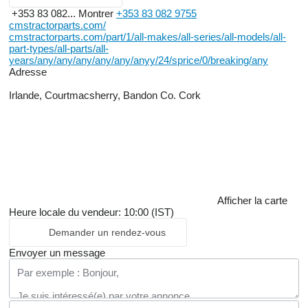
+353 83 082...
Montrer
+353 83 082 9755
cmstractorparts.com/
cmstractorparts.com/part/1/all-makes/all-series/all-models/all-
part-types/all-parts/all-
years/any/any/any/any/any/anyy/24/sprice/0/breaking/any
Adresse
Irlande, Courtmacsherry, Bandon Co. Cork
Afficher la carte
Heure locale du vendeur: 10:00 (IST)
Demander un rendez-vous
Envoyer un message