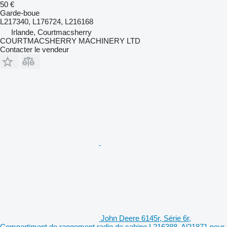
50 €
Garde-boue
L217340, L176724, L216168
Irlande, Courtmacsherry
COURTMACSHERRY MACHINERY LTD
Contacter le vendeur
John Deere 6145r, Série 6r,
Compartiment de rangement radio de cabine L216388, Al21871 pour