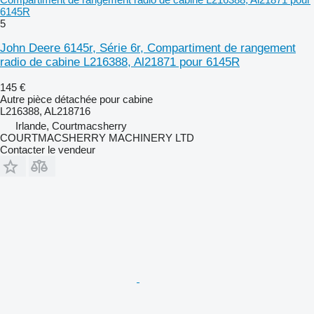
6145R
5
John Deere 6145r, Série 6r, Compartiment de rangement
radio de cabine L216388, Al21871 pour 6145R
145 €
Autre pièce détachée pour cabine
L216388, AL218716
Irlande, Courtmacsherry
COURTMACSHERRY MACHINERY LTD
Contacter le vendeur