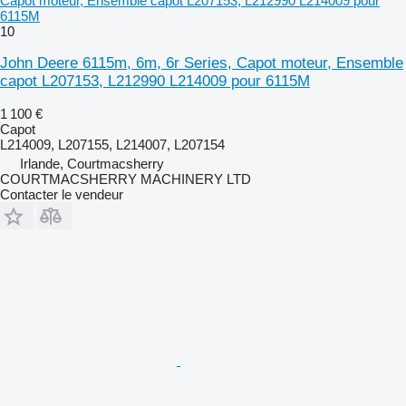
Capot moteur, Ensemble capot L207153, L212990 L214009 pour
6115M
10
John Deere 6115m, 6m, 6r Series, Capot moteur, Ensemble
capot L207153, L212990 L214009 pour 6115M
1 100 €
Capot
L214009, L207155, L214007, L207154
Irlande, Courtmacsherry
COURTMACSHERRY MACHINERY LTD
Contacter le vendeur