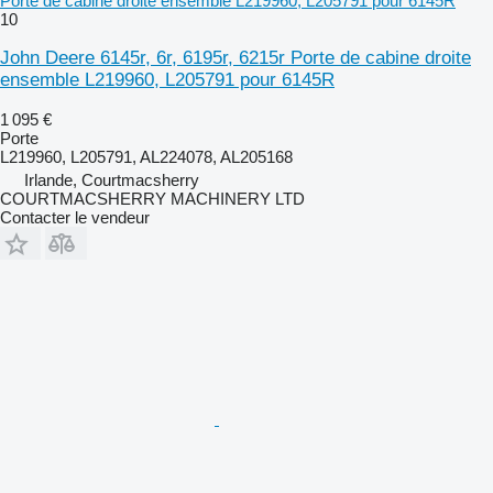
Porte de cabine droite ensemble L219960, L205791 pour 6145R
10
John Deere 6145r, 6r, 6195r, 6215r Porte de cabine droite
ensemble L219960, L205791 pour 6145R
1 095 €
Porte
L219960, L205791, AL224078, AL205168
Irlande, Courtmacsherry
COURTMACSHERRY MACHINERY LTD
Contacter le vendeur