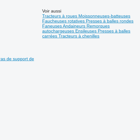
Voir aussi
Tracteurs à roues
Moissonneuses-batteuses
Faucheuses rotatives
Presses à balles rondes
Faneuses
Andaineurs
Remorques
autochargeuses
Ensileuses
Presses à balles
carrées
Tracteurs à chenilles
as de support de