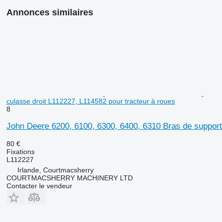
Annonces similaires
culasse droit L112227, L114582 pour tracteur à roues
8
John Deere 6200, 6100, 6300, 6400, 6310 Bras de support 
80 €
Fixations
L112227
Irlande, Courtmacsherry
COURTMACSHERRY MACHINERY LTD
Contacter le vendeur