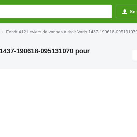
Se 
Fendt 412 Leviers de vannes à tiroir Vario 1437-190618-095131070
o 1437-190618-095131070 pour