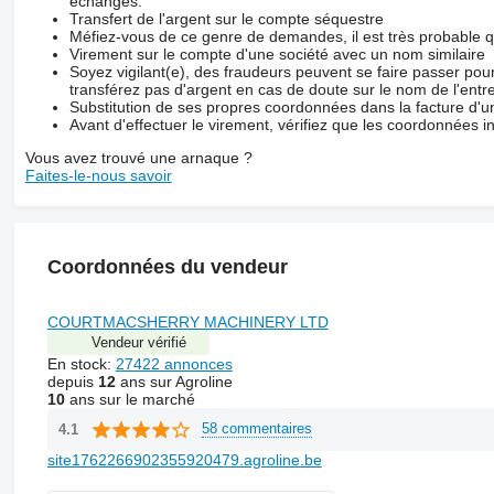
échanges.
Transfert de l'argent sur le compte séquestre
Méfiez-vous de ce genre de demandes, il est très probable 
Virement sur le compte d'une société avec un nom similaire
Soyez vigilant(e), des fraudeurs peuvent se faire passer po
transférez pas d'argent en cas de doute sur le nom de l'entre
Substitution de ses propres coordonnées dans la facture d'un
Avant d'effectuer le virement, vérifiez que les coordonnées i
Vous avez trouvé une arnaque ?
Faites-le-nous savoir
Coordonnées du vendeur
COURTMACSHERRY MACHINERY LTD
Vendeur vérifié
En stock:
27422 annonces
depuis
12
ans sur Agroline
10
ans sur le marché
58 commentaires
4.1
site1762266902355920479.agroline.be