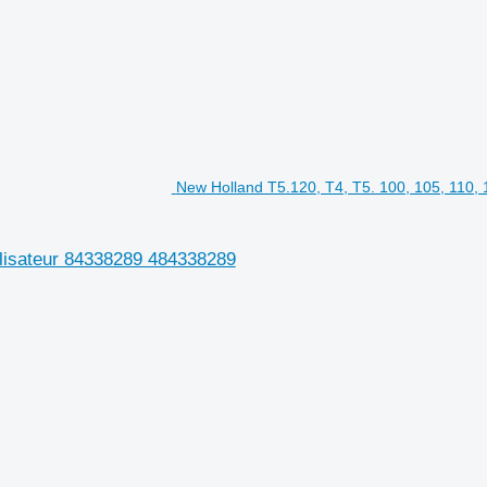
New Holland T5.120, T4, T5. 100, 105, 110, 
ilisateur 84338289 484338289