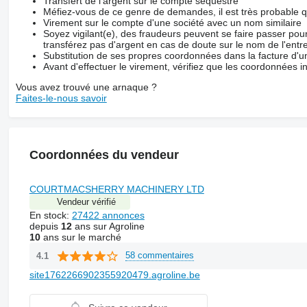
Transfert de l'argent sur le compte séquestre
Méfiez-vous de ce genre de demandes, il est très probable 
Virement sur le compte d'une société avec un nom similaire
Soyez vigilant(e), des fraudeurs peuvent se faire passer po
transférez pas d'argent en cas de doute sur le nom de l'entre
Substitution de ses propres coordonnées dans la facture d'un
Avant d'effectuer le virement, vérifiez que les coordonnées i
Vous avez trouvé une arnaque ?
Faites-le-nous savoir
Coordonnées du vendeur
COURTMACSHERRY MACHINERY LTD
Vendeur vérifié
En stock:
27422 annonces
depuis
12
ans sur Agroline
10
ans sur le marché
58 commentaires
4.1
site1762266902355920479.agroline.be