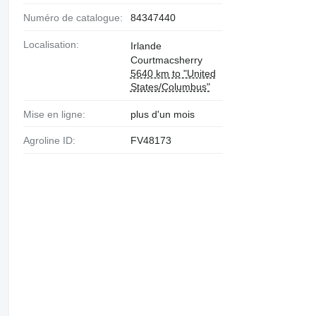
Numéro de catalogue:
84347440
Localisation:
Irlande
Courtmacsherry
5640 km to "United
States/Columbus"
Mise en ligne:
plus d'un mois
Agroline ID:
FV48173