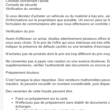
Conseils concernant l'achat
Conseils de sécurité
Vérification du vendeur
Si vous décidez d'acheter un véhicule ou du matériel à bas prix,
d'informations sur le propriétaire que possible. Un escroc peut se f
formulaire de commentaires afin que nous effectuions un contrôle 
Vérification du prix
Avant d'effectuer un achat, étudiez attentivement plusieurs offres
vous avez choisi. Si le prix de l'offre qui vous intéresse est très in
indiquer la présence de défauts cachés ou une tentative d'escroque
N'achetez pas de produits dont le prix est trop différent du prix moy
Ne consentez pas à payer une caution ou une avance douteuse. En
supplémentaires, vérifier l'authenticité des documents ou encore p
Prépaiement douteux
C'est l'arnaque la plus répandue. Des vendeurs malhonnêtes peuve
manière, ils peuvent recueillir un montant considérable, puis dispara
Des variantes de cette fraude peuvent être :
Faire un prépaiement sur la carte
N'effectuez pas de prépaiement sans établir de documents co
échanges.