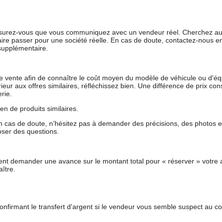
 assurez-vous que vous communiquez avec un vendeur réel. Cherchez au
aire passer pour une société réelle. En cas de doute, contactez-nous en 
supplémentaire.
 de vente afin de connaître le coût moyen du modèle de véhicule ou d'
férieur aux offres similaires, réfléchissez bien. Une différence de prix co
rie.
en de produits similaires.
 cas de doute, n’hésitez pas à demander des précisions, des photos 
oser des questions.
nt demander une avance sur le montant total pour « réserver » votre a
ître.
nfirmant le transfert d'argent si le vendeur vous semble suspect au c