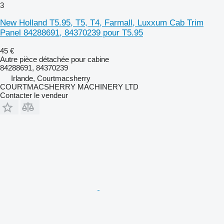
3
New Holland T5.95, T5, T4, Farmall, Luxxum Cab Trim
Panel 84288691, 84370239 pour T5.95
45 €
Autre pièce détachée pour cabine
84288691, 84370239
Irlande, Courtmacsherry
COURTMACSHERRY MACHINERY LTD
Contacter le vendeur