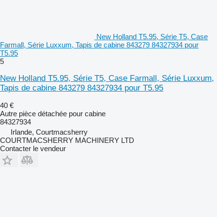
New Holland T5.95, Série T5, Case
Farmall, Série Luxxum, Tapis de cabine 843279 84327934 pour
T5.95
5
New Holland T5.95, Série T5, Case Farmall, Série Luxxum,
Tapis de cabine 843279 84327934 pour T5.95
40 €
Autre pièce détachée pour cabine
84327934
Irlande, Courtmacsherry
COURTMACSHERRY MACHINERY LTD
Contacter le vendeur