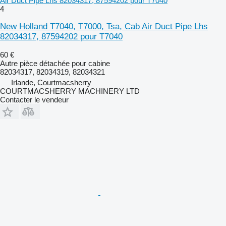
Air Duct Pipe Lhs 82034317, 87594202 pour T7040
4
New Holland T7040, T7000, Tsa, Cab Air Duct Pipe Lhs
82034317, 87594202 pour T7040
60 €
Autre pièce détachée pour cabine
82034317, 82034319, 82034321
Irlande, Courtmacsherry
COURTMACSHERRY MACHINERY LTD
Contacter le vendeur