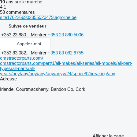
10
ans sur le marché
4.1
58 commentaires
site1762266902355920479.agroline.be
Suivre ce vendeur
+353 23 880...
Montrer
+353 23 880 5006
Appelez-moi
+353 83 082...
Montrer
+353 83 082 9755
cmstractorparts.com/
cmstractorparts.com/part/1/all-makes/all-series/all-models/all-part-
types/all-parts/all-
years/any/any/any/any/any/anyy/24/sprice/0/breaking/any
Adresse
Irlande, Courtmacsherry, Bandon Co. Cork
Afficher la carte