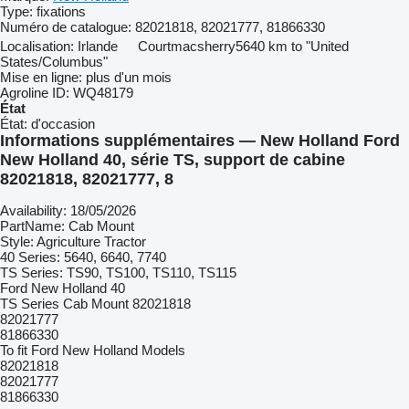
Type:
fixations
Numéro de catalogue:
82021818, 82021777, 81866330
Localisation:
Irlande
Courtmacsherry
5640 km to "United
States/Columbus"
Mise en ligne:
plus d'un mois
Agroline ID:
WQ48179
État
État:
d'occasion
Informations supplémentaires — New Holland Ford
New Holland 40, série TS, support de cabine
82021818, 82021777, 8
Availability: 18/05/2026
PartName: Cab Mount
Style: Agriculture Tractor
40 Series: 5640, 6640, 7740
TS Series: TS90, TS100, TS110, TS115
Ford New Holland 40
TS Series Cab Mount 82021818
82021777
81866330
To fit Ford New Holland Models
82021818
82021777
81866330