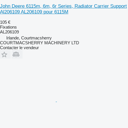
John Deere 6115m, 6m, 6r Series, Radiator Carrier Support
Al206109 AL206109 pour 6115M
105 €
Fixations
AL206109
Irlande, Courtmacsherry
COURTMACSHERRY MACHINERY LTD
Contacter le vendeur