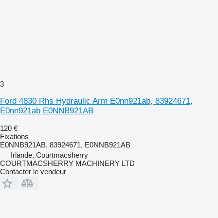
3
Ford 4830 Rhs Hydraulic Arm E0nn921ab, 83924671,
E0nn921ab E0NNB921AB
120 €
Fixations
E0NNB921AB, 83924671, E0NNB921AB
Irlande, Courtmacsherry
COURTMACSHERRY MACHINERY LTD
Contacter le vendeur