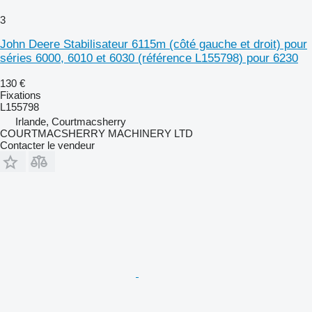
3
John Deere Stabilisateur 6115m (côté gauche et droit) pour
séries 6000, 6010 et 6030 (référence L155798) pour 6230
130 €
Fixations
L155798
Irlande, Courtmacsherry
COURTMACSHERRY MACHINERY LTD
Contacter le vendeur