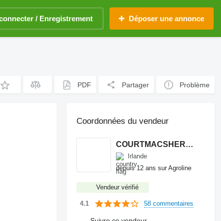
connecter / Enregistrement
Déposer une annonce
PDF
Partager
Problème
Coordonnées du vendeur
COURTMACSHERRY MACHINERY LTD
Irlande
depuis 12 ans sur Agroline
Vendeur vérifié
58 commentaires
4.1
Suivre ce vendeur