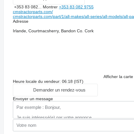
+353 83 082...
Montrer
+353 83 082 9755
cmstractorparts.com/
cmstractorparts.com/part/1/all-makes/all-series/all-models/all-p
Adresse
Irlande, Courtmacsherry, Bandon Co. Cork
Afficher la carte
Heure locale du vendeur: 06:18 (IST)
Demander un rendez-vous
Envoyer un message