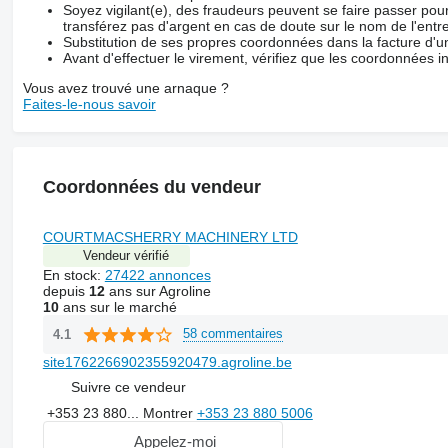
Soyez vigilant(e), des fraudeurs peuvent se faire passer po
transférez pas d'argent en cas de doute sur le nom de l'entre
Substitution de ses propres coordonnées dans la facture d'un
Avant d'effectuer le virement, vérifiez que les coordonnées i
Vous avez trouvé une arnaque ?
Faites-le-nous savoir
Coordonnées du vendeur
COURTMACSHERRY MACHINERY LTD
Vendeur vérifié
En stock:
27422 annonces
depuis
12
ans sur Agroline
10
ans sur le marché
58 commentaires
4.1
site1762266902355920479.agroline.be
Suivre ce vendeur
+353 23 880...
Montrer
+353 23 880 5006
Appelez-moi