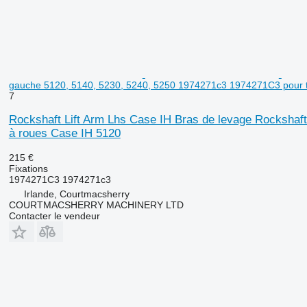
gauche 5120, 5140, 5230, 5240, 5250 1974271c3 1974271C3 pour t
7
Rockshaft Lift Arm Lhs Case IH Bras de levage Rockshaf
à roues Case IH 5120
215 €
Fixations
1974271C3 1974271c3
Irlande, Courtmacsherry
COURTMACSHERRY MACHINERY LTD
Contacter le vendeur