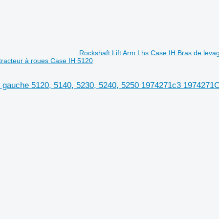
Rockshaft Lift Arm Lhs Case IH Bras de leva
racteur à roues Case IH 5120
t gauche 5120, 5140, 5230, 5240, 5250 1974271c3 1974271C