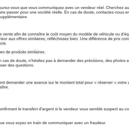
 assurez-vous que vous communiquez avec un vendeur réel. Cherchez au
aire passer pour une société réelle. En cas de doute, contactez-nous en 
supplémentaire.
 de vente afin de connaître le coût moyen du modèle de véhicule ou d'
férieur aux offres similaires, réfléchissez bien. Une différence de prix co
rie.
en de produits similaires.
 cas de doute, n’hésitez pas à demander des précisions, des photos 
oser des questions.
nt demander une avance sur le montant total pour « réserver » votre a
ître.
nfirmant le transfert d'argent si le vendeur vous semble suspect au c
que vous soyez en train de communiquer avec un fraudeur.