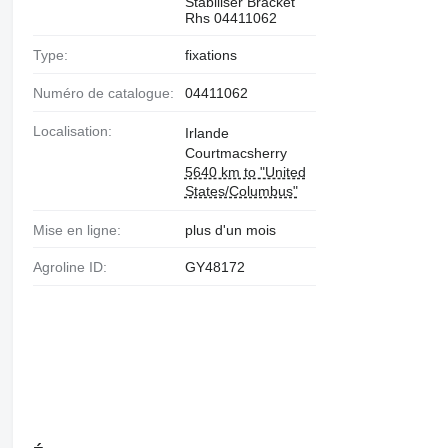
Stabiliser Bracket
Rhs 04411062
Type:
fixations
Numéro de catalogue:
04411062
Localisation:
Irlande
Courtmacsherry
5640 km to "United
States/Columbus"
Mise en ligne:
plus d'un mois
Agroline ID:
GY48172