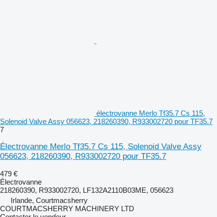
électrovanne Merlo Tf35.7 Cs 115,
Solenoid Valve Assy 056623, 218260390, R933002720 pour TF35.7
7
Électrovanne Merlo Tf35.7 Cs 115, Solenoid Valve Assy
056623, 218260390, R933002720 pour TF35.7
479 €
Électrovanne
218260390, R933002720, LF132A2110B03ME, 056623
Irlande, Courtmacsherry
COURTMACSHERRY MACHINERY LTD
Contacter le vendeur