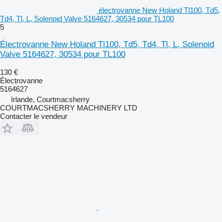
électrovanne New Holand Tl100, Td5,
Td4, Tl, L, Solenoid Valve 5164627, 30534 pour TL100
5
Électrovanne New Holand Tl100, Td5, Td4, Tl, L, Solenoid
Valve 5164627, 30534 pour TL100
130 €
Électrovanne
5164627
Irlande, Courtmacsherry
COURTMACSHERRY MACHINERY LTD
Contacter le vendeur