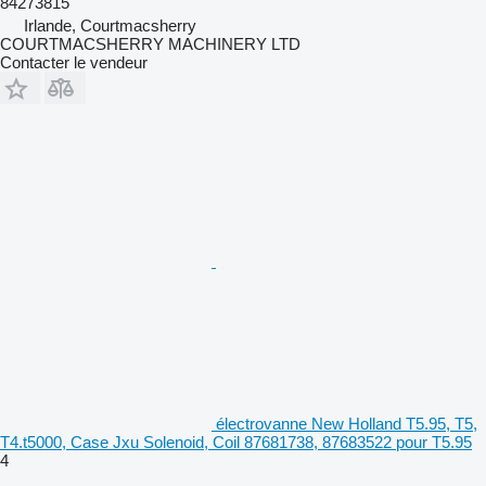
84273815
Irlande, Courtmacsherry
COURTMACSHERRY MACHINERY LTD
Contacter le vendeur
électrovanne New Holland T5.95, T5,
T4.t5000, Case Jxu Solenoid, Coil 87681738, 87683522 pour T5.95
4