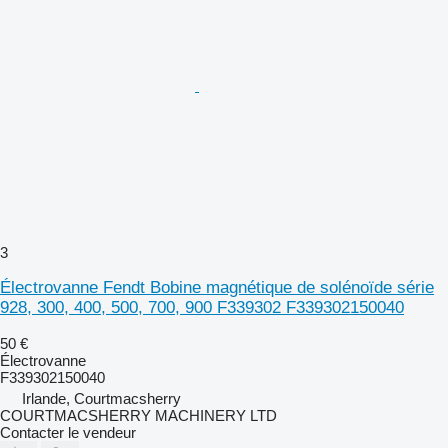
3
Électrovanne Fendt Bobine magnétique de solénoïde série
928, 300, 400, 500, 700, 900 F339302 F339302150040
50 €
Électrovanne
F339302150040
Irlande, Courtmacsherry
COURTMACSHERRY MACHINERY LTD
Contacter le vendeur