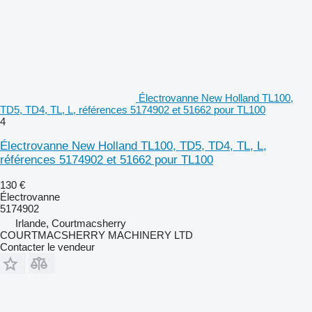
Électrovanne New Holland TL100,
TD5, TD4, TL, L, références 5174902 et 51662 pour TL100
4
Électrovanne New Holland TL100, TD5, TD4, TL, L,
références 5174902 et 51662 pour TL100
130 €
Électrovanne
5174902
Irlande, Courtmacsherry
COURTMACSHERRY MACHINERY LTD
Contacter le vendeur