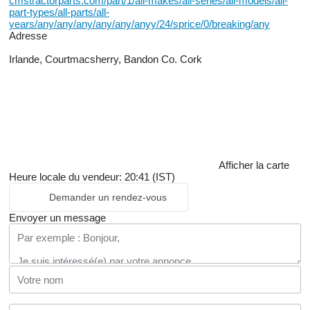
cmstractorparts.com/part/1/all-makes/all-series/all-models/all-
part-types/all-parts/all-
years/any/any/any/any/any/anyy/24/sprice/0/breaking/any
Adresse
Irlande, Courtmacsherry, Bandon Co. Cork
Afficher la carte
Heure locale du vendeur: 20:41 (IST)
Demander un rendez-vous
Envoyer un message