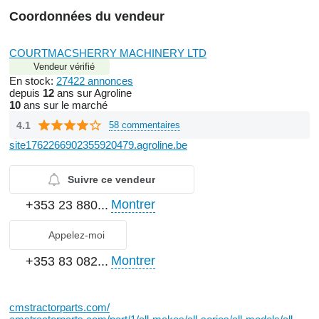
Coordonnées du vendeur
COURTMACSHERRY MACHINERY LTD
Vendeur vérifié
En stock:
27422 annonces
depuis
12
ans sur Agroline
10
ans sur le marché
4.1
58 commentaires
site1762266902355920479.agroline.be
Suivre ce vendeur
Montrer
+353 23 880...
Appelez-moi
Montrer
+353 83 082...
cmstractorparts.com/