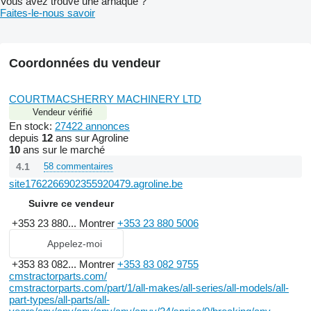
Vous avez trouvé une arnaque ?
Faites-le-nous savoir
Coordonnées du vendeur
COURTMACSHERRY MACHINERY LTD
Vendeur vérifié
En stock:
27422 annonces
depuis
12
ans sur Agroline
10
ans sur le marché
4.1
58 commentaires
site1762266902355920479.agroline.be
Suivre ce vendeur
+353 23 880...
Montrer
+353 23 880 5006
Appelez-moi
+353 83 082...
Montrer
+353 83 082 9755
cmstractorparts.com/
cmstractorparts.com/part/1/all-makes/all-series/all-models/all-
part-types/all-parts/all-