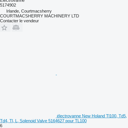
Électrovanne
5174902
Irlande, Courtmacsherry
COURTMACSHERRY MACHINERY LTD
Contacter le vendeur
électrovanne New Holand Tl100, Td5,
Td4, Tl, L, Solenoid Valve 5164627 pour TL100
6