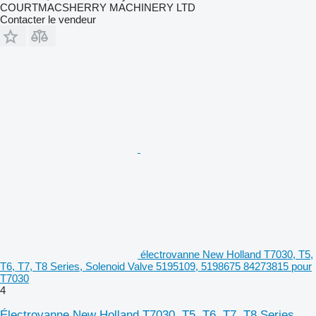
COURTMACSHERRY MACHINERY LTD
Contacter le vendeur
électrovanne New Holland T7030, T5,
T6, T7, T8 Series, Solenoid Valve 5195109, 5198675 84273815 pour
T7030
4
Électrovanne New Holland T7030, T5, T6, T7, T8 Series,