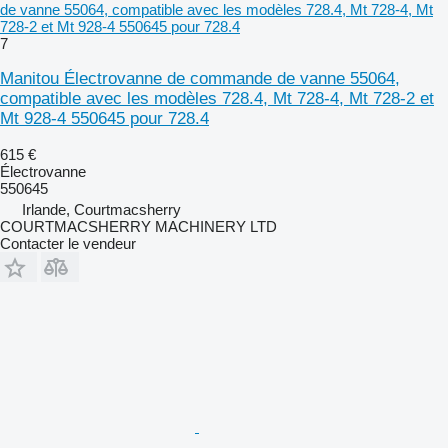
de vanne 55064, compatible avec les modèles 728.4, Mt 728-4, Mt
728-2 et Mt 928-4 550645 pour 728.4
7
Manitou Électrovanne de commande de vanne 55064,
compatible avec les modèles 728.4, Mt 728-4, Mt 728-2 et
Mt 928-4 550645 pour 728.4
615 €
Électrovanne
550645
Irlande, Courtmacsherry
COURTMACSHERRY MACHINERY LTD
Contacter le vendeur