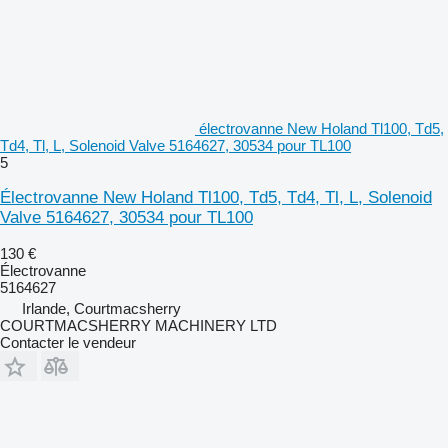
électrovanne New Holand Tl100, Td5,
Td4, Tl, L, Solenoid Valve 5164627, 30534 pour TL100
5
Électrovanne New Holand Tl100, Td5, Td4, Tl, L, Solenoid
Valve 5164627, 30534 pour TL100
130 €
Électrovanne
5164627
Irlande, Courtmacsherry
COURTMACSHERRY MACHINERY LTD
Contacter le vendeur