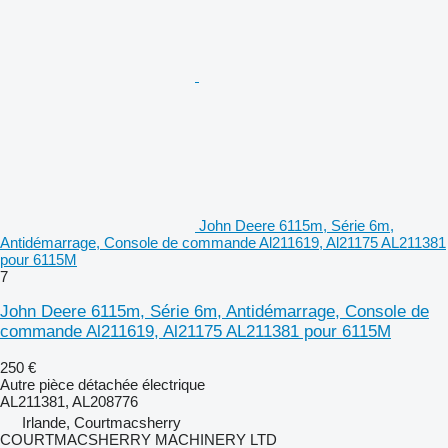
John Deere 6115m, Série 6m,
Antidémarrage, Console de commande Al211619, Al21175 AL211381
pour 6115M
7
John Deere 6115m, Série 6m, Antidémarrage, Console de
commande Al211619, Al21175 AL211381 pour 6115M
250 €
Autre pièce détachée électrique
AL211381, AL208776
Irlande, Courtmacsherry
COURTMACSHERRY MACHINERY LTD