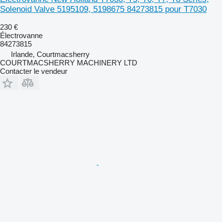
Solenoid Valve 5195109, 5198675 84273815 pour T7030
230 €
Électrovanne
84273815
Irlande, Courtmacsherry
COURTMACSHERRY MACHINERY LTD
Contacter le vendeur