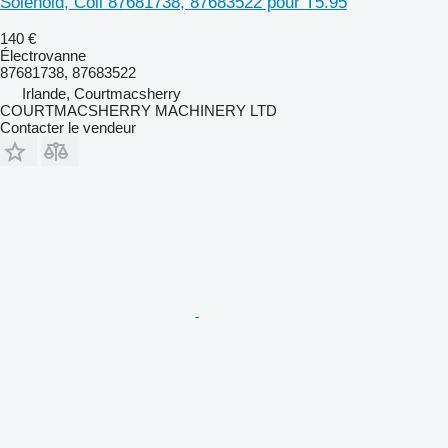
Solenoid, Coil 87681738, 87683522 pour T5.95
140 €
Électrovanne
87681738, 87683522
Irlande, Courtmacsherry
COURTMACSHERRY MACHINERY LTD
Contacter le vendeur