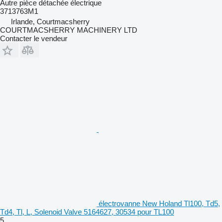
Autre pièce détachée électrique
3713763M1
Irlande, Courtmacsherry
COURTMACSHERRY MACHINERY LTD
Contacter le vendeur
électrovanne New Holand Tl100, Td5,
Td4, Tl, L, Solenoid Valve 5164627, 30534 pour TL100
5