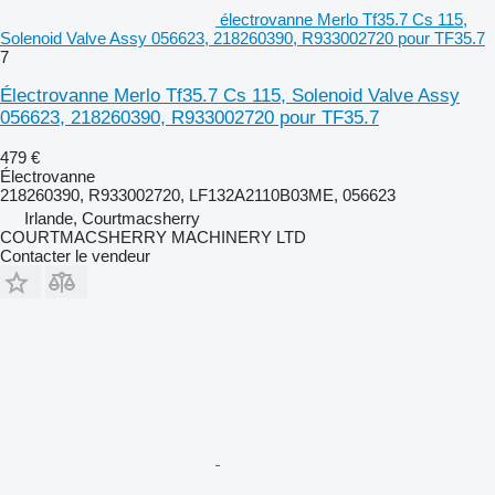
électrovanne Merlo Tf35.7 Cs 115,
Solenoid Valve Assy 056623, 218260390, R933002720 pour TF35.7
7
Électrovanne Merlo Tf35.7 Cs 115, Solenoid Valve Assy
056623, 218260390, R933002720 pour TF35.7
479 €
Électrovanne
218260390, R933002720, LF132A2110B03ME, 056623
Irlande, Courtmacsherry
COURTMACSHERRY MACHINERY LTD
Contacter le vendeur