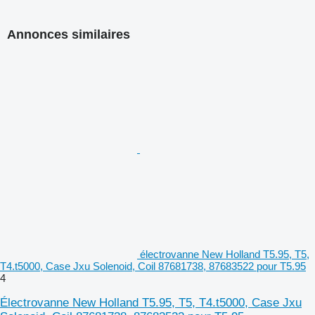
Annonces similaires
électrovanne New Holland T5.95, T5,
T4.t5000, Case Jxu Solenoid, Coil 87681738, 87683522 pour T5.95
4
Électrovanne New Holland T5.95, T5, T4.t5000, Case Jxu