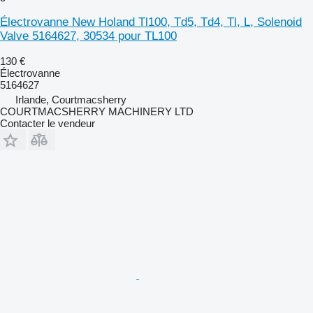
Électrovanne New Holand Tl100, Td5, Td4, Tl, L, Solenoid
Valve 5164627, 30534 pour TL100
130 €
Électrovanne
5164627
Irlande, Courtmacsherry
COURTMACSHERRY MACHINERY LTD
Contacter le vendeur