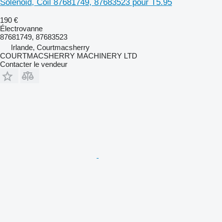
Solenoid, Coil 87681749, 87683523 pour T5.95
190 €
Électrovanne
87681749, 87683523
Irlande, Courtmacsherry
COURTMACSHERRY MACHINERY LTD
Contacter le vendeur