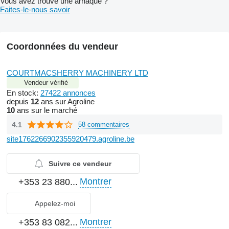
Vous avez trouvé une arnaque ?
Faites-le-nous savoir
Coordonnées du vendeur
COURTMACSHERRY MACHINERY LTD
Vendeur vérifié
En stock:
27422 annonces
depuis
12
ans sur Agroline
10
ans sur le marché
4.1
58 commentaires
site1762266902355920479.agroline.be
Suivre ce vendeur
Montrer
+353 23 880...
Appelez-moi
Montrer
+353 83 082...