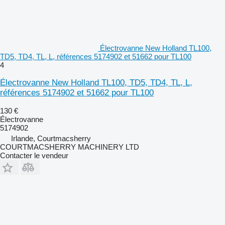
Électrovanne New Holland TL100,
TD5, TD4, TL, L, références 5174902 et 51662 pour TL100
4
Électrovanne New Holland TL100, TD5, TD4, TL, L,
références 5174902 et 51662 pour TL100
130 €
Électrovanne
5174902
Irlande, Courtmacsherry
COURTMACSHERRY MACHINERY LTD
Contacter le vendeur