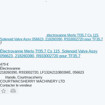
électrovanne Merlo Tf35.7 Cs 115,
Solenoid Valve Assy 056623, 218260390, R933002720 pour TF35.7
7
Électrovanne Merlo Tf35.7 Cs 115, Solenoid Valve Assy
056623, 218260390, R933002720 pour TF35.7
479 €
Électrovanne
218260390, R933002720, LF132A2110B03ME, 056623
Irlande, Courtmacsherry
COURTMACSHERRY MACHINERY LTD
Contacter le vendeur