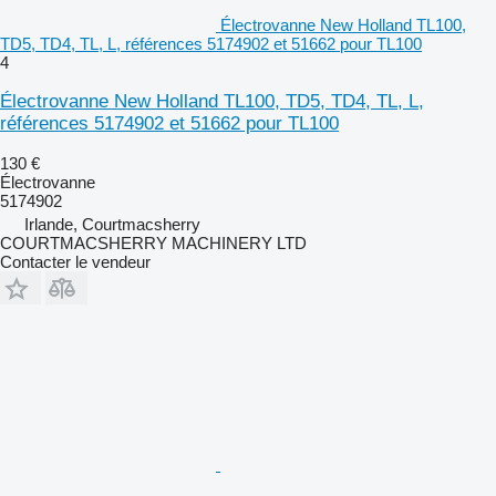
Électrovanne New Holland TL100,
TD5, TD4, TL, L, références 5174902 et 51662 pour TL100
4
Électrovanne New Holland TL100, TD5, TD4, TL, L,
références 5174902 et 51662 pour TL100
130 €
Électrovanne
5174902
Irlande, Courtmacsherry
COURTMACSHERRY MACHINERY LTD
Contacter le vendeur