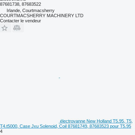
87681738, 87683522
Irlande, Courtmacsherry
COURTMACSHERRY MACHINERY LTD
Contacter le vendeur
électrovanne New Holland T5.95, T5,
T4.t5000, Case Jxu Solenoid, Coil 87681749, 87683523 pour T5.95
4