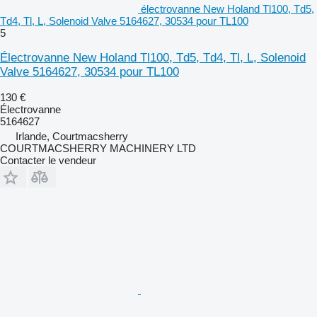
électrovanne New Holand Tl100, Td5,
Td4, Tl, L, Solenoid Valve 5164627, 30534 pour TL100
5
Électrovanne New Holand Tl100, Td5, Td4, Tl, L, Solenoid
Valve 5164627, 30534 pour TL100
130 €
Électrovanne
5164627
Irlande, Courtmacsherry
COURTMACSHERRY MACHINERY LTD
Contacter le vendeur