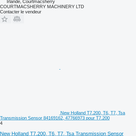
Irlande, Courtmacsherry
COURTMACSHERRY MACHINERY LTD
Contacter le vendeur
New Holland T7.200, T6, T7, Tsa
Transmission Sensor 84169162, 47766973 pour T7.200
4
New Holland T7.200, T6, T7, Tsa Transmission Sensor