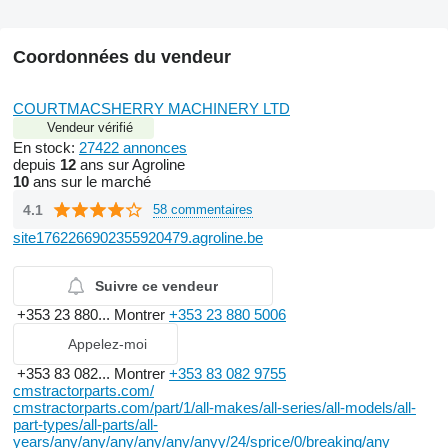
Coordonnées du vendeur
COURTMACSHERRY MACHINERY LTD
Vendeur vérifié
En stock:
27422 annonces
depuis
12
ans sur Agroline
10
ans sur le marché
4.1
58 commentaires
site1762266902355920479.agroline.be
Suivre ce vendeur
+353 23 880...
Montrer
+353 23 880 5006
Appelez-moi
+353 83 082...
Montrer
+353 83 082 9755
cmstractorparts.com/
cmstractorparts.com/part/1/all-makes/all-series/all-models/all-
part-types/all-parts/all-
years/any/any/any/any/any/anyy/24/sprice/0/breaking/any