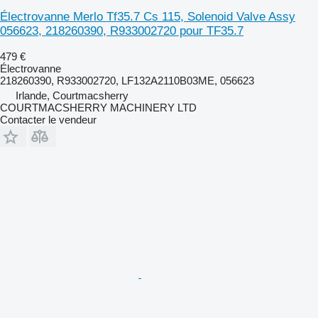
Électrovanne Merlo Tf35.7 Cs 115, Solenoid Valve Assy
056623, 218260390, R933002720 pour TF35.7
479 €
Électrovanne
218260390, R933002720, LF132A2110B03ME, 056623
Irlande, Courtmacsherry
COURTMACSHERRY MACHINERY LTD
Contacter le vendeur