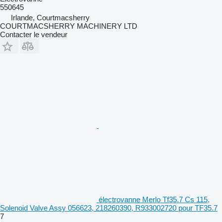
550645
Irlande, Courtmacsherry
COURTMACSHERRY MACHINERY LTD
Contacter le vendeur
électrovanne Merlo Tf35.7 Cs 115,
Solenoid Valve Assy 056623, 218260390, R933002720 pour TF35.7
7