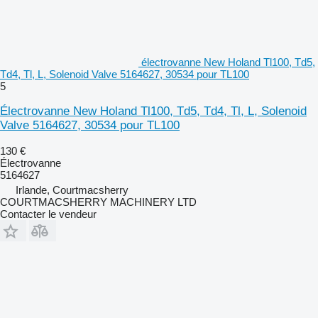
électrovanne New Holand Tl100, Td5,
Td4, Tl, L, Solenoid Valve 5164627, 30534 pour TL100
5
Électrovanne New Holand Tl100, Td5, Td4, Tl, L, Solenoid
Valve 5164627, 30534 pour TL100
130 €
Électrovanne
5164627
Irlande, Courtmacsherry
COURTMACSHERRY MACHINERY LTD
Contacter le vendeur