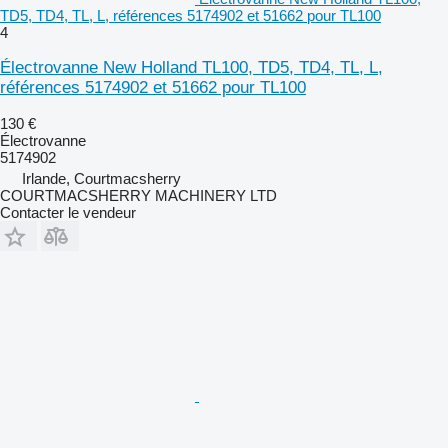
TD5, TD4, TL, L, références 5174902 et 51662 pour TL100
4
Électrovanne New Holland TL100, TD5, TD4, TL, L,
références 5174902 et 51662 pour TL100
130 €
Électrovanne
5174902
Irlande, Courtmacsherry
COURTMACSHERRY MACHINERY LTD
Contacter le vendeur