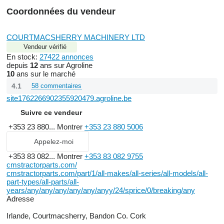
Coordonnées du vendeur
COURTMACSHERRY MACHINERY LTD
Vendeur vérifié
En stock:
27422 annonces
depuis
12
ans sur Agroline
10
ans sur le marché
4.1
58 commentaires
site1762266902355920479.agroline.be
Suivre ce vendeur
+353 23 880...
Montrer
+353 23 880 5006
Appelez-moi
+353 83 082...
Montrer
+353 83 082 9755
cmstractorparts.com/
cmstractorparts.com/part/1/all-makes/all-series/all-models/all-
part-types/all-parts/all-
years/any/any/any/any/any/anyy/24/sprice/0/breaking/any
Adresse
Irlande, Courtmacsherry, Bandon Co. Cork