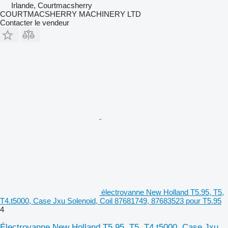
Irlande, Courtmacsherry
COURTMACSHERRY MACHINERY LTD
Contacter le vendeur
électrovanne New Holland T5.95, T5,
T4.t5000, Case Jxu Solenoid, Coil 87681749, 87683523 pour T5.95
4
Électrovanne New Holland T5.95, T5, T4.t5000, Case Jxu