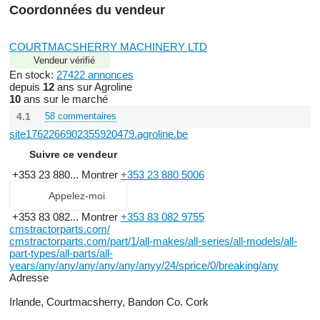
Coordonnées du vendeur
COURTMACSHERRY MACHINERY LTD
Vendeur vérifié
En stock:
27422 annonces
depuis
12
ans sur Agroline
10
ans sur le marché
4.1
58 commentaires
site1762266902355920479.agroline.be
Suivre ce vendeur
+353 23 880...
Montrer
+353 23 880 5006
Appelez-moi
+353 83 082...
Montrer
+353 83 082 9755
cmstractorparts.com/
cmstractorparts.com/part/1/all-makes/all-series/all-models/all-
part-types/all-parts/all-
years/any/any/any/any/any/anyy/24/sprice/0/breaking/any
Adresse
Irlande, Courtmacsherry, Bandon Co. Cork