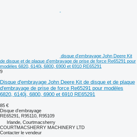
disque d'embrayage John Deere Kit
de disque et de plaque d'embrayage de prise de force Re65291 pour
modèles 6820, 6140j, 6800, 6900 et 6910 RE65291
9
Disque d'embrayage John Deere Kit de disque et de plaque
d'embrayage de prise de force Re65291 pour modèles
6820, 6140j, 6800, 6900 et 6910 RE65291
85 €
Disque d'embrayage
RE65291, R95110, R95109
Irlande, Courtmacsherry
COURTMACSHERRY MACHINERY LTD
Contacter le vendeur