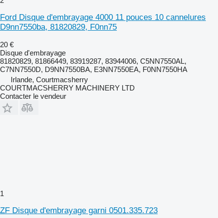
2
Ford Disque d'embrayage 4000 11 pouces 10 cannelures
D9nn7550ba, 81820829, F0nn75
20 €
Disque d'embrayage
81820829, 81866449, 83919287, 83944006, C5NN7550AL,
C7NN7550D, D9NN7550BA, E3NN7550EA, F0NN7550HA
Irlande, Courtmacsherry
COURTMACSHERRY MACHINERY LTD
Contacter le vendeur
1
ZF Disque d'embrayage garni 0501.335.723