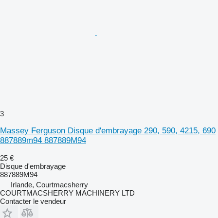
3
Massey Ferguson Disque d'embrayage 290, 590, 4215, 690
887889m94 887889M94
25 €
Disque d'embrayage
887889M94
Irlande, Courtmacsherry
COURTMACSHERRY MACHINERY LTD
Contacter le vendeur