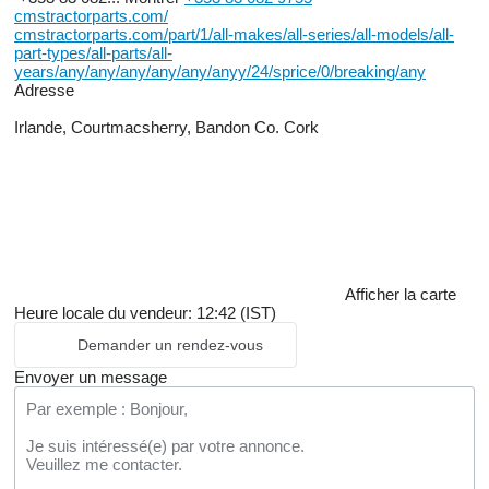
cmstractorparts.com/
cmstractorparts.com/part/1/all-makes/all-series/all-models/all-
part-types/all-parts/all-
years/any/any/any/any/any/anyy/24/sprice/0/breaking/any
Adresse
Irlande, Courtmacsherry, Bandon Co. Cork
Afficher la carte
Heure locale du vendeur: 12:42 (IST)
Demander un rendez-vous
Envoyer un message