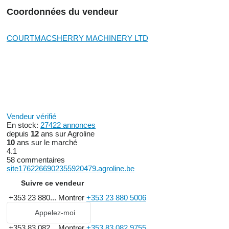
Coordonnées du vendeur
COURTMACSHERRY MACHINERY LTD
Vendeur vérifié
En stock:
27422 annonces
depuis
12
ans sur Agroline
10
ans sur le marché
4.1
58 commentaires
site1762266902355920479.agroline.be
Suivre ce vendeur
+353 23 880...
Montrer
+353 23 880 5006
Appelez-moi
+353 83 082...
Montrer
+353 83 082 9755