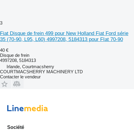
3
Fiat Disque de frein 499 pour New Holland Fiat Ford série
35 (70-90, L95, L60) 4997208, 5184313 pour FIat 70-90
40 €
Disque de frein
4997208, 5184313
Irlande, Courtmacsherry
COURTMACSHERRY MACHINERY LTD
Contacter le vendeur
Société