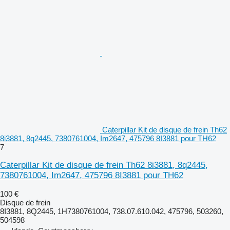
Caterpillar Kit de disque de frein Th62
8i3881, 8q2445, 7380761004, Im2647, 475796 8I3881 pour TH62
7
Caterpillar Kit de disque de frein Th62 8i3881, 8q2445,
7380761004, Im2647, 475796 8I3881 pour TH62
100 €
Disque de frein
8I3881, 8Q2445, 1H7380761004, 738.07.610.042, 475796, 503260,
504598