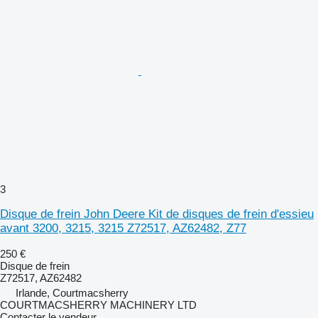
3
Disque de frein John Deere Kit de disques de frein d'essieu
avant 3200, 3215, 3215 Z72517, AZ62482, Z77
250 €
Disque de frein
Z72517, AZ62482
Irlande, Courtmacsherry
COURTMACSHERRY MACHINERY LTD
Contacter le vendeur