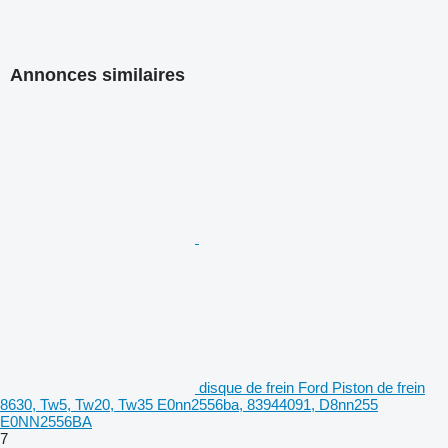
Annonces similaires
disque de frein Ford Piston de frein
8630, Tw5, Tw20, Tw35 E0nn2556ba, 83944091, D8nn255
E0NN2556BA
7