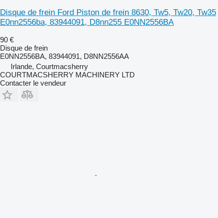
Disque de frein Ford Piston de frein 8630, Tw5, Tw20, Tw35
E0nn2556ba, 83944091, D8nn255 E0NN2556BA
90 €
Disque de frein
E0NN2556BA, 83944091, D8NN2556AA
Irlande, Courtmacsherry
COURTMACSHERRY MACHINERY LTD
Contacter le vendeur