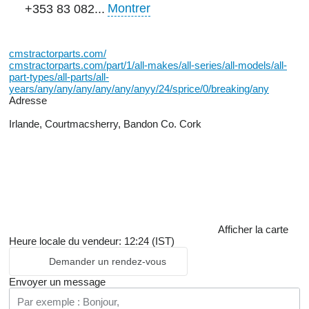
Montrer
+353 83 082...
cmstractorparts.com/
cmstractorparts.com/part/1/all-makes/all-series/all-models/all-
part-types/all-parts/all-
years/any/any/any/any/any/anyy/24/sprice/0/breaking/any
Adresse
Irlande, Courtmacsherry, Bandon Co. Cork
Afficher la carte
Heure locale du vendeur: 12:24 (IST)
Demander un rendez-vous
Envoyer un message