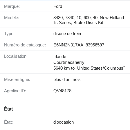
Marque:
Ford
Modèle:
8430, 7840, 10, 600, 40, New Holland
Ts Series, Brake Discs Kit
Type:
disque de frein
Numéro de catalogue:
E6NN2N317AA, 83956597
Localisation:
Irlande
Courtmacsherry
5640 km to "United States/Columbus"
Mise en ligne:
plus d'un mois
Agroline ID:
QV48178
État
État:
d'occasion