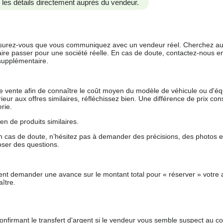
us les détails directement auprès du vendeur.
 assurez-vous que vous communiquez avec un vendeur réel. Cherchez au
aire passer pour une société réelle. En cas de doute, contactez-nous en 
supplémentaire.
 de vente afin de connaître le coût moyen du modèle de véhicule ou d'
férieur aux offres similaires, réfléchissez bien. Une différence de prix co
rie.
en de produits similaires.
 cas de doute, n’hésitez pas à demander des précisions, des photos 
oser des questions.
nt demander une avance sur le montant total pour « réserver » votre a
ître.
nfirmant le transfert d'argent si le vendeur vous semble suspect au c