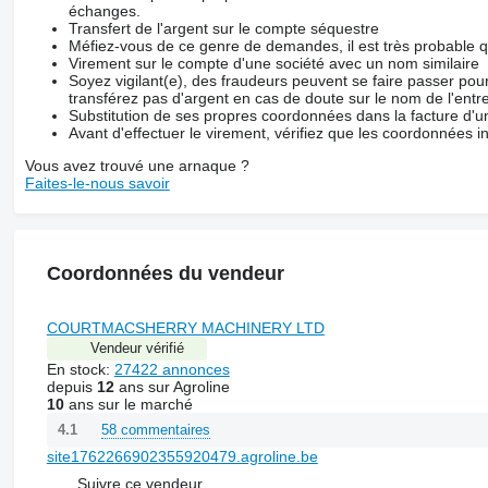
échanges.
Transfert de l'argent sur le compte séquestre
Méfiez-vous de ce genre de demandes, il est très probable 
Virement sur le compte d'une société avec un nom similaire
Soyez vigilant(e), des fraudeurs peuvent se faire passer po
transférez pas d'argent en cas de doute sur le nom de l'entre
Substitution de ses propres coordonnées dans la facture d'un
Avant d'effectuer le virement, vérifiez que les coordonnées i
Vous avez trouvé une arnaque ?
Faites-le-nous savoir
Coordonnées du vendeur
COURTMACSHERRY MACHINERY LTD
Vendeur vérifié
En stock:
27422 annonces
depuis
12
ans sur Agroline
10
ans sur le marché
58 commentaires
4.1
site1762266902355920479.agroline.be
Suivre ce vendeur