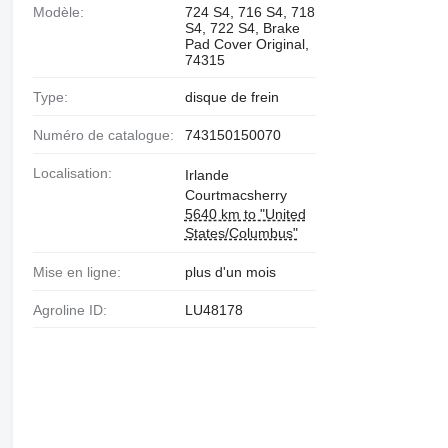
Modèle:
724 S4, 716 S4, 718
S4, 722 S4, Brake
Pad Cover Original,
74315
Type:
disque de frein
Numéro de catalogue:
743150150070
Localisation:
Irlande
Courtmacsherry
5640 km to "United
States/Columbus"
Mise en ligne:
plus d'un mois
Agroline ID:
LU48178