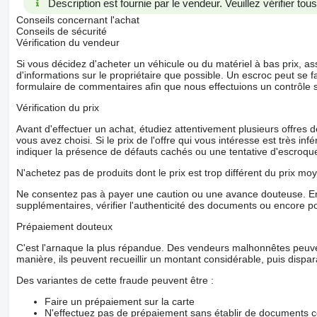
Description est fournie par le vendeur. Veuillez vérifier to
Conseils concernant l'achat
Conseils de sécurité
Vérification du vendeur
Si vous décidez d'acheter un véhicule ou du matériel à bas prix,
d'informations sur le propriétaire que possible. Un escroc peut se f
formulaire de commentaires afin que nous effectuions un contrôle 
Vérification du prix
Avant d'effectuer un achat, étudiez attentivement plusieurs offres
vous avez choisi. Si le prix de l'offre qui vous intéresse est très in
indiquer la présence de défauts cachés ou une tentative d'escroque
N'achetez pas de produits dont le prix est trop différent du prix moy
Ne consentez pas à payer une caution ou une avance douteuse. En
supplémentaires, vérifier l'authenticité des documents ou encore p
Prépaiement douteux
C'est l'arnaque la plus répandue. Des vendeurs malhonnêtes peuve
manière, ils peuvent recueillir un montant considérable, puis dispara
Des variantes de cette fraude peuvent être :
Faire un prépaiement sur la carte
N'effectuez pas de prépaiement sans établir de documents co