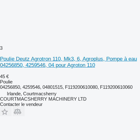
3
Poulie Deutz Agrotron 110, Mk3, 6, Agroplus, Pompe à eau
04256850, 4259546, 04 pour Agroton 110
45 €
Poulie
04256850, 4259546, 04801515, F119200610080, F119200610060
Irlande, Courtmacsherry
COURTMACSHERRY MACHINERY LTD
Contacter le vendeur