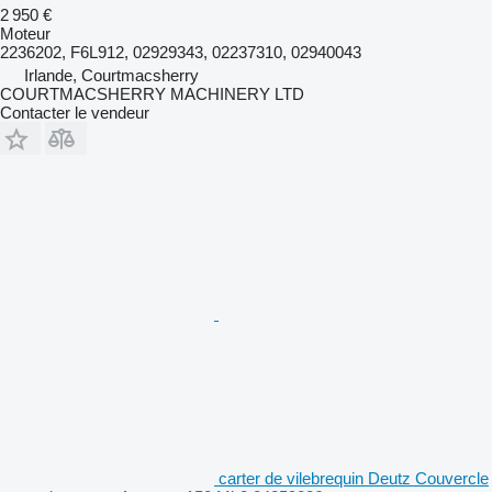
2 950 €
Moteur
2236202, F6L912, 02929343, 02237310, 02940043
Irlande, Courtmacsherry
COURTMACSHERRY MACHINERY LTD
Contacter le vendeur
carter de vilebrequin Deutz Couvercle