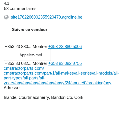
4.1
58 commentaires
site1762266902355920479.agroline.be
Suivre ce vendeur
+353 23 880...
Montrer
+353 23 880 5006
Appelez-moi
+353 83 082...
Montrer
+353 83 082 9755
cmstractorparts.com/
cmstractorparts.com/part/1/all-makes/all-series/all-models/all-
part-types/all-parts/all-
years/any/any/any/any/any/anyy/24/sprice/0/breaking/any
Adresse
Irlande, Courtmacsherry, Bandon Co. Cork