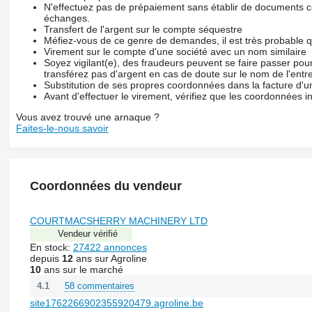
N'effectuez pas de prépaiement sans établir de documents co
échanges.
Transfert de l'argent sur le compte séquestre
Méfiez-vous de ce genre de demandes, il est très probable 
Virement sur le compte d'une société avec un nom similaire
Soyez vigilant(e), des fraudeurs peuvent se faire passer po
transférez pas d'argent en cas de doute sur le nom de l'entre
Substitution de ses propres coordonnées dans la facture d'un
Avant d'effectuer le virement, vérifiez que les coordonnées i
Vous avez trouvé une arnaque ?
Faites-le-nous savoir
Coordonnées du vendeur
COURTMACSHERRY MACHINERY LTD
Vendeur vérifié
En stock:
27422 annonces
depuis
12
ans sur Agroline
10
ans sur le marché
58 commentaires
4.1
site1762266902355920479.agroline.be