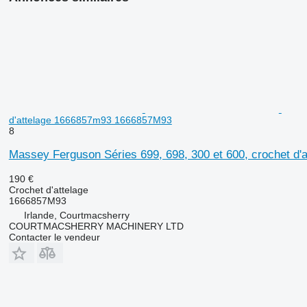
d'attelage 1666857m93 1666857M93
8
Massey Ferguson Séries 699, 698, 300 et 600, crochet 
190 €
Crochet d'attelage
1666857M93
Irlande, Courtmacsherry
COURTMACSHERRY MACHINERY LTD
Contacter le vendeur