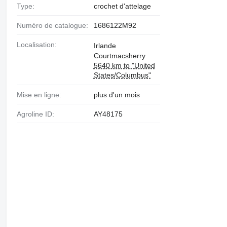
Type:
crochet d'attelage
Numéro de catalogue:
1686122M92
Localisation:
Irlande
Courtmacsherry
5640 km to "United
States/Columbus"
Mise en ligne:
plus d'un mois
Agroline ID:
AY48175