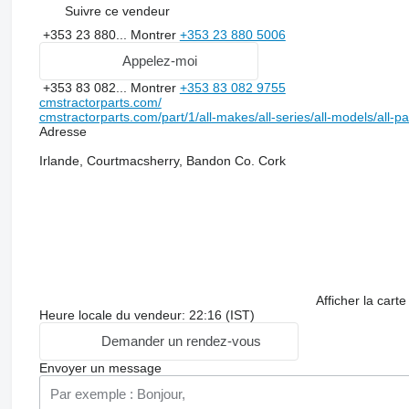
Suivre ce vendeur
+353 23 880...
Montrer
+353 23 880 5006
Appelez-moi
+353 83 082...
Montrer
+353 83 082 9755
cmstractorparts.com/
cmstractorparts.com/part/1/all-makes/all-series/all-models/all-p
Adresse
Irlande, Courtmacsherry, Bandon Co. Cork
Afficher la carte
Heure locale du vendeur: 22:16 (IST)
Demander un rendez-vous
Envoyer un message