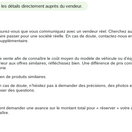
us les détails directement auprès du vendeur.
 assurez-vous que vous communiquez avec un vendeur réel. Cherchez au
aire passer pour une société réelle. En cas de doute, contactez-nous en 
supplémentaire.
 de vente afin de connaître le coût moyen du modèle de véhicule ou d'
férieur aux offres similaires, réfléchissez bien. Une différence de prix co
rie.
en de produits similaires.
 cas de doute, n’hésitez pas à demander des précisions, des photos 
oser des questions.
nt demander une avance sur le montant total pour « réserver » votre a
ître.