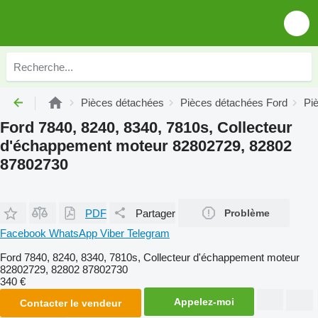
Pièces détachées
Pièces détachées Ford
Pi
Ford 7840, 8240, 8340, 7810s, Collecteur
d'échappement moteur 82802729, 82802
87802730
PDF
Partager
Problème
Facebook
WhatsApp
Viber
Telegram
Ford 7840, 8240, 8340, 7810s, Collecteur d'échappement moteur
82802729, 82802 87802730
340 €
Appelez-moi
Contacter le vendeur