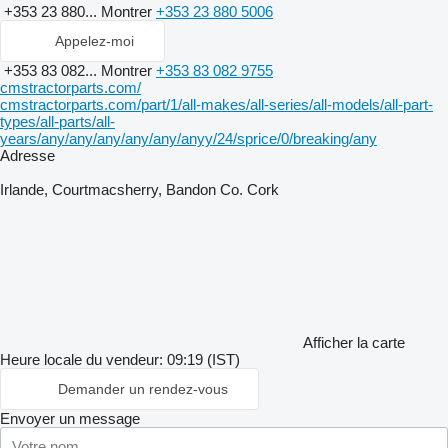
+353 23 880...
Montrer
+353 23 880 5006
Appelez-moi
+353 83 082...
Montrer
+353 83 082 9755
cmstractorparts.com/
cmstractorparts.com/part/1/all-makes/all-series/all-models/all-part-
types/all-parts/all-
years/any/any/any/any/any/anyy/24/sprice/0/breaking/any
Adresse
Irlande, Courtmacsherry, Bandon Co. Cork
Afficher la carte
Heure locale du vendeur: 09:19 (IST)
Demander un rendez-vous
Envoyer un message