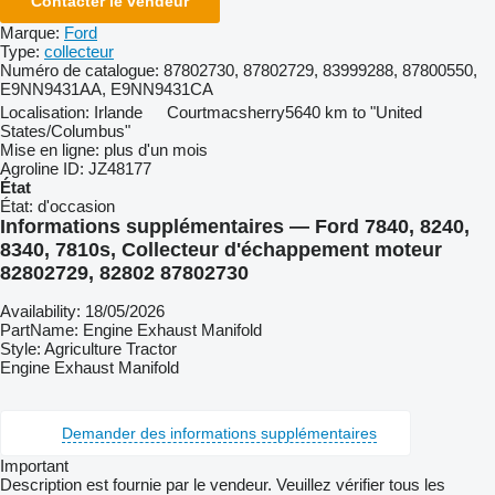
Contacter le vendeur
Marque:
Ford
Type:
collecteur
Numéro de catalogue:
87802730, 87802729, 83999288, 87800550,
E9NN9431AA, E9NN9431CA
Localisation:
Irlande
Courtmacsherry
5640 km to "United
States/Columbus"
Mise en ligne:
plus d'un mois
Agroline ID:
JZ48177
État
État:
d'occasion
Informations supplémentaires — Ford 7840, 8240,
8340, 7810s, Collecteur d'échappement moteur
82802729, 82802 87802730
Availability: 18/05/2026
PartName: Engine Exhaust Manifold
Style: Agriculture Tractor
Engine Exhaust Manifold
Demander des informations supplémentaires
Important
Description est fournie par le vendeur. Veuillez vérifier tous les