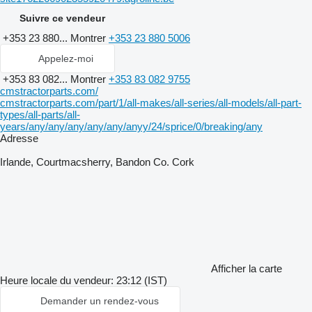
Suivre ce vendeur
+353 23 880...
Montrer
+353 23 880 5006
Appelez-moi
+353 83 082...
Montrer
+353 83 082 9755
cmstractorparts.com/
cmstractorparts.com/part/1/all-makes/all-series/all-models/all-part-
types/all-parts/all-
years/any/any/any/any/any/anyy/24/sprice/0/breaking/any
Adresse
Irlande, Courtmacsherry, Bandon Co. Cork
Afficher la carte
Heure locale du vendeur: 23:12 (IST)
Demander un rendez-vous