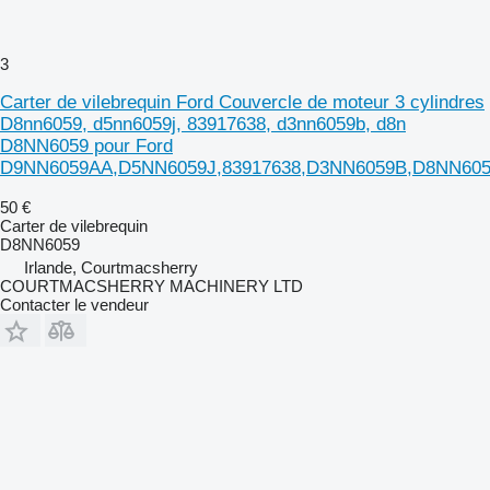
3
Carter de vilebrequin Ford Couvercle de moteur 3 cylindres
D8nn6059, d5nn6059j, 83917638, d3nn6059b, d8n
D8NN6059 pour Ford
D9NN6059AA,D5NN6059J,83917638,D3NN6059B,D8NN605
50 €
Carter de vilebrequin
D8NN6059
Irlande, Courtmacsherry
COURTMACSHERRY MACHINERY LTD
Contacter le vendeur