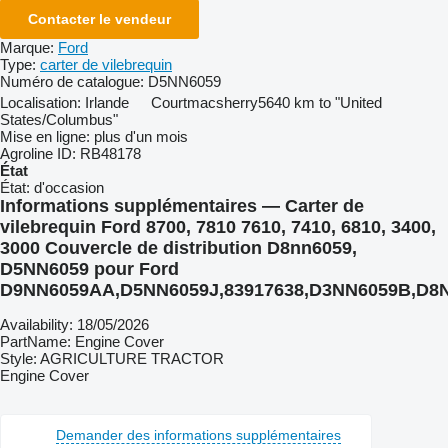
Contacter le vendeur
Marque:
Ford
Type:
carter de vilebrequin
Numéro de catalogue:
D5NN6059
Localisation:
Irlande
Courtmacsherry
5640 km to "United
States/Columbus"
Mise en ligne:
plus d'un mois
Agroline ID:
RB48178
État
État:
d'occasion
Informations supplémentaires — Carter de
vilebrequin Ford 8700, 7810 7610, 7410, 6810, 3400,
3000 Couvercle de distribution D8nn6059,
D5NN6059 pour Ford
D9NN6059AA,D5NN6059J,83917638,D3NN6059B,D8N
Availability: 18/05/2026
PartName: Engine Cover
Style: AGRICULTURE TRACTOR
Engine Cover
Demander des informations supplémentaires