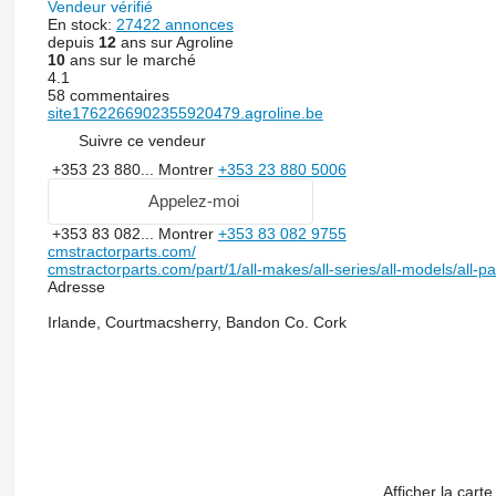
Vendeur vérifié
En stock:
27422 annonces
depuis
12
ans sur Agroline
10
ans sur le marché
4.1
58 commentaires
site1762266902355920479.agroline.be
Suivre ce vendeur
+353 23 880...
Montrer
+353 23 880 5006
Appelez-moi
+353 83 082...
Montrer
+353 83 082 9755
cmstractorparts.com/
cmstractorparts.com/part/1/all-makes/all-series/all-models/all-p
Adresse
Irlande, Courtmacsherry, Bandon Co. Cork
Afficher la carte