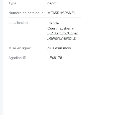
Type:
capot
Numéro de catalogue:
MF65RHSPANEL
Localisation:
Irlande
Courtmacsherry
5640 km to "United
States/Columbus"
Mise en ligne:
plus d'un mois
Agroline ID:
LE48178