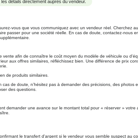
us les détails directement auprès du vendeur.
 assurez-vous que vous communiquez avec un vendeur réel. Cherchez au
aire passer pour une société réelle. En cas de doute, contactez-nous en 
supplémentaire.
 de vente afin de connaître le coût moyen du modèle de véhicule ou d'
férieur aux offres similaires, réfléchissez bien. Une différence de prix co
rie.
en de produits similaires.
 cas de doute, n’hésitez pas à demander des précisions, des photos 
oser des questions.
nt demander une avance sur le montant total pour « réserver » votre a
ître.
nfirmant le transfert d'argent si le vendeur vous semble suspect au c