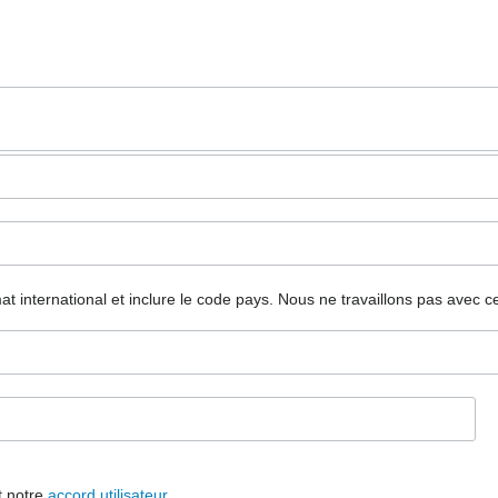
mat international et inclure le code pays.
Nous ne travaillons pas avec c
t notre
accord utilisateur
.