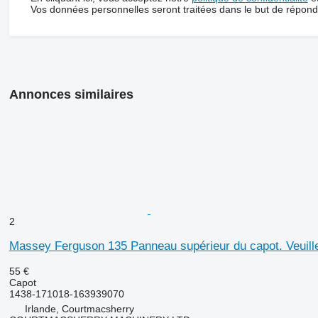
Vos données personnelles seront traitées dans le but de répon
Annonces similaires
2
Massey Ferguson 135 Panneau supérieur du capot. Veuille
55 €
Capot
1438-171018-163939070
Irlande, Courtmacsherry