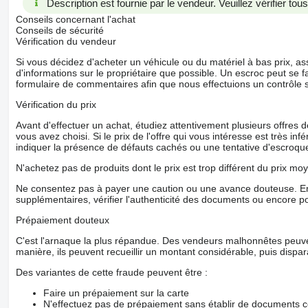
Description est fournie par le vendeur. Veuillez vérifier to
Conseils concernant l'achat
Conseils de sécurité
Vérification du vendeur
Si vous décidez d'acheter un véhicule ou du matériel à bas prix,
d'informations sur le propriétaire que possible. Un escroc peut se f
formulaire de commentaires afin que nous effectuions un contrôle 
Vérification du prix
Avant d'effectuer un achat, étudiez attentivement plusieurs offres
vous avez choisi. Si le prix de l'offre qui vous intéresse est très in
indiquer la présence de défauts cachés ou une tentative d'escroque
N'achetez pas de produits dont le prix est trop différent du prix moy
Ne consentez pas à payer une caution ou une avance douteuse. En
supplémentaires, vérifier l'authenticité des documents ou encore p
Prépaiement douteux
C'est l'arnaque la plus répandue. Des vendeurs malhonnêtes peuve
manière, ils peuvent recueillir un montant considérable, puis dispara
Des variantes de cette fraude peuvent être :
Faire un prépaiement sur la carte
N'effectuez pas de prépaiement sans établir de documents co