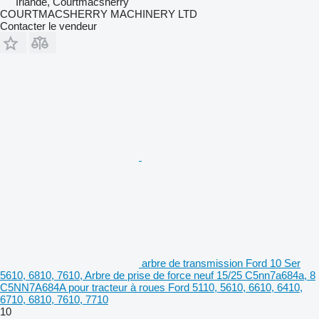
Irlande, Courtmacsherry
COURTMACSHERRY MACHINERY LTD
Contacter le vendeur
arbre de transmission Ford 10 Ser
5610, 6810, 7610, Arbre de prise de force neuf 15/25 C5nn7a684a, 8
C5NN7A684A pour tracteur à roues Ford 5110, 5610, 6610, 6410,
6710, 6810, 7610, 7710
10