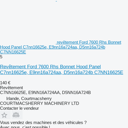
revêtement Ford 7600 Rhs Bonnet
Hood Panel C7nn16625e, E9nn16a724aa, D5nn16a724b
C7NN16625E
5
Revêtement Ford 7600 Rhs Bonnet Hood Panel
C7nn16625e, E9nn16a724aa, D5nn16a724b C7NN16625E
140 €
Revêtement
C7NN16625E, E9NN16A724AA, D5NN16A724B
Irlande, Courtmacsherry
COURTMACSHERRY MACHINERY LTD
Contacter le vendeur
Vous vendez des machines et des véhicules ?
Avec nous, c'est possible !