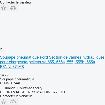
Contacter le vendeur
2
Soupape pneumatique Ford Section de vannes hydrauliques
pour chargeuse-pelleteuse 655, 655a, 555, 555b, 555a
E3NNL874AB
145 €
Soupape pneumatique
E3NNL874AB
Irlande, Courtmacsherry
COURTMACSHERRY MACHINERY LTD
Contacter le vendeur