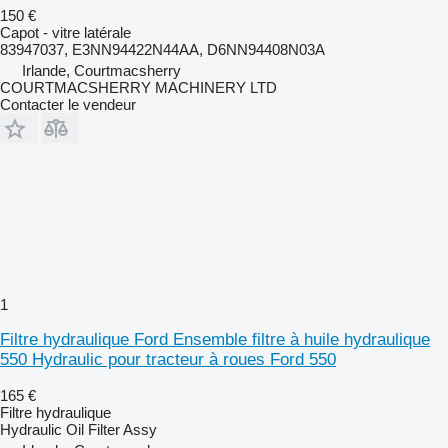
150 €
Capot - vitre latérale
83947037, E3NN94422N44AA, D6NN94408N03A
Irlande, Courtmacsherry
COURTMACSHERRY MACHINERY LTD
Contacter le vendeur
1
Filtre hydraulique Ford Ensemble filtre à huile hydraulique
550 Hydraulic pour tracteur à roues Ford 550
165 €
Filtre hydraulique
Hydraulic Oil Filter Assy