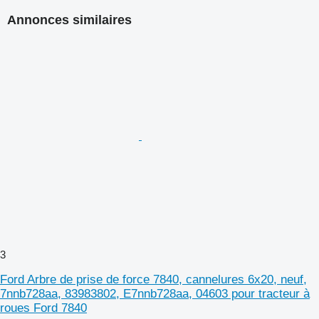
Annonces similaires
3
Ford Arbre de prise de force 7840, cannelures 6x20, neuf,
7nnb728aa, 83983802, E7nnb728aa, 04603 pour tracteur à
roues Ford 7840