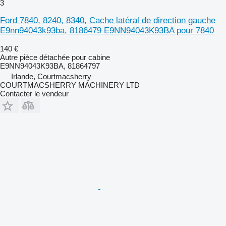
3
Ford 7840, 8240, 8340, Cache latéral de direction gauche
E9nn94043k93ba, 8186479 E9NN94043K93BA pour 7840
140 €
Autre pièce détachée pour cabine
E9NN94043K93BA, 81864797
Irlande, Courtmacsherry
COURTMACSHERRY MACHINERY LTD
Contacter le vendeur