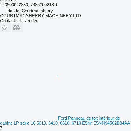
743500022330, 743500021370
Irlande, Courtmacsherry
COURTMACSHERRY MACHINERY LTD
Contacter le vendeur
Ford Panneau de toit intérieur de
cabine LP série 10 5610, 6410, 6610, 6710 E5nn E5NN94502B84AA
7