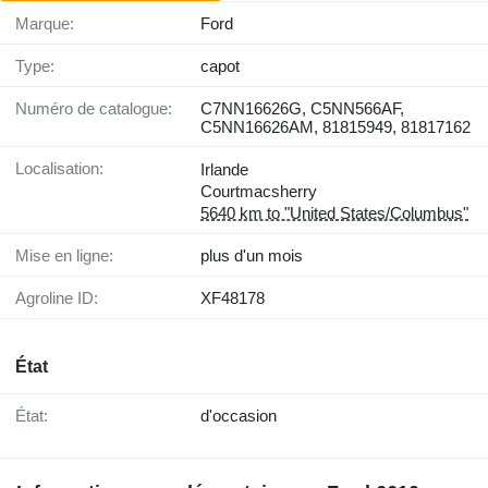
Marque:
Ford
Type:
capot
Numéro de catalogue:
C7NN16626G, C5NN566AF,
C5NN16626AM, 81815949, 81817162
Localisation:
Irlande
Courtmacsherry
5640 km to "United States/Columbus"
Mise en ligne:
plus d'un mois
Agroline ID:
XF48178
État
État:
d'occasion