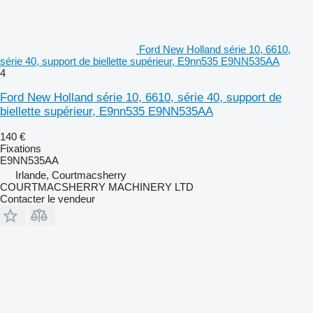
Ford New Holland série 10, 6610,
série 40, support de biellette supérieur, E9nn535 E9NN535AA
4
Ford New Holland série 10, 6610, série 40, support de
biellette supérieur, E9nn535 E9NN535AA
140 €
Fixations
E9NN535AA
Irlande, Courtmacsherry
COURTMACSHERRY MACHINERY LTD
Contacter le vendeur