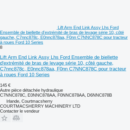
Lift Arm End Link Assy Lhs Ford
Ensemble de biellette d'extrémité de bras de levage série 10, côté
gauche, C7nnc878c, E0nnc878aa, F0nn C7NNC878C pour tracteur
à roues Ford 10 Series
8
Lift Arm End Link Assy Lhs Ford Ensemble de biellette
d'extrémité de bras de levage série 10, côté gauche,
C7nnc878c, E0nnc878aa, F0nn C7NNC878C pour tracteur
à roues Ford 10 Series
145 €
Autre pièce détachée hydraulique
C7NNC878C, E0NNC878AA, F0NNC878AA, D6NNC878B
Irlande, Courtmacsherry
COURTMACSHERRY MACHINERY LTD
Contacter le vendeur