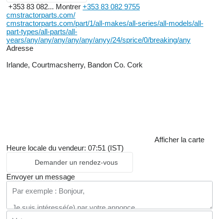
+353 83 082...
Montrer
+353 83 082 9755
cmstractorparts.com/
cmstractorparts.com/part/1/all-makes/all-series/all-models/all-
part-types/all-parts/all-
years/any/any/any/any/any/anyy/24/sprice/0/breaking/any
Adresse
Irlande, Courtmacsherry, Bandon Co. Cork
Afficher la carte
Heure locale du vendeur: 07:51 (IST)
Demander un rendez-vous
Envoyer un message