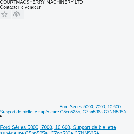
COURTMACSHERRY MACHINERY LTD
Contacter le vendeur
Ford Séries 5000, 7000, 10 600,
Support de biellette supérieure C5nn535a, C7nn536a C7NN535A
5
Ford Séries 5000, 7000, 10 600, Support de biellette
supérieure C5nn535a, C7nn536a C7NN535A