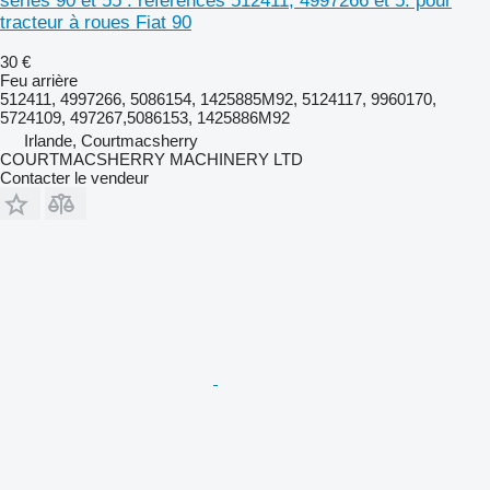
séries 90 et 55 : références 512411, 4997266 et 5. pour
tracteur à roues Fiat 90
30 €
Feu arrière
512411, 4997266, 5086154, 1425885M92, 5124117, 9960170,
5724109, 497267,5086153, 1425886M92
Irlande, Courtmacsherry
COURTMACSHERRY MACHINERY LTD
Contacter le vendeur