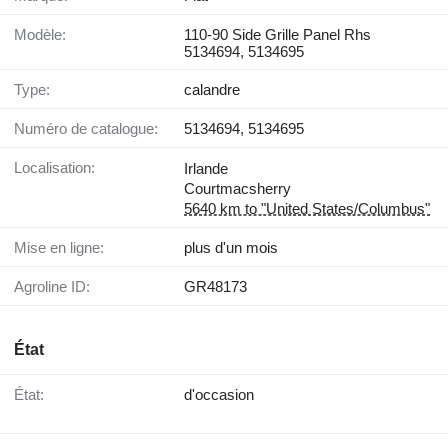
Modèle:
110-90 Side Grille Panel Rhs
5134694, 5134695
Type:
calandre
Numéro de catalogue:
5134694, 5134695
Localisation:
Irlande
Courtmacsherry
5640 km to "United States/Columbus"
Mise en ligne:
plus d'un mois
Agroline ID:
GR48173
État
État:
d'occasion