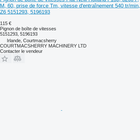
M, 60, prise de force Tm, vitesse d'entraînement 540 tr/min,
Z6 5151293, 5196193
115 €
Pignon de boîte de vitesses
5151293, 5196193
Irlande, Courtmacsherry
COURTMACSHERRY MACHINERY LTD
Contacter le vendeur