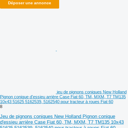
Déposer une annonce
jeu de pignons coniques New Holland
Pignon conique d'essieu arrière Case Fiat 60, TM, MXM, T7 TM135
10x43 51625 5162539, 5162540 pour tracteur à roues Fiat 60
8
Jeu de pignons coniques New Holland Pignon conique
d'essieu arrière Case Fiat 60, TM, MXM, T7 TM135 10x43
51625 5162539, 5162540 pour tracteur à roues Fiat 60