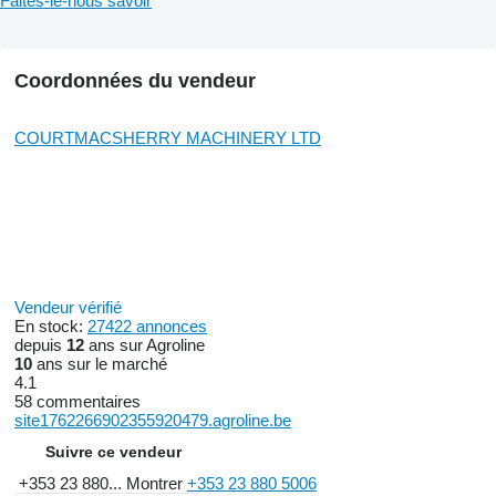
Faites-le-nous savoir
Coordonnées du vendeur
COURTMACSHERRY MACHINERY LTD
Vendeur vérifié
En stock:
27422 annonces
depuis
12
ans sur Agroline
10
ans sur le marché
4.1
58 commentaires
site1762266902355920479.agroline.be
Suivre ce vendeur
+353 23 880...
Montrer
+353 23 880 5006