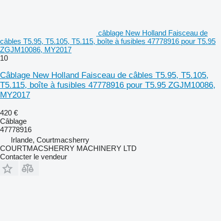
câblage New Holland Faisceau de
câbles T5.95, T5.105, T5.115, boîte à fusibles 47778916 pour T5.95
ZGJM10086, MY2017
10
Câblage New Holland Faisceau de câbles T5.95, T5.105,
T5.115, boîte à fusibles 47778916 pour T5.95 ZGJM10086,
MY2017
420 €
Câblage
47778916
Irlande, Courtmacsherry
COURTMACSHERRY MACHINERY LTD
Contacter le vendeur