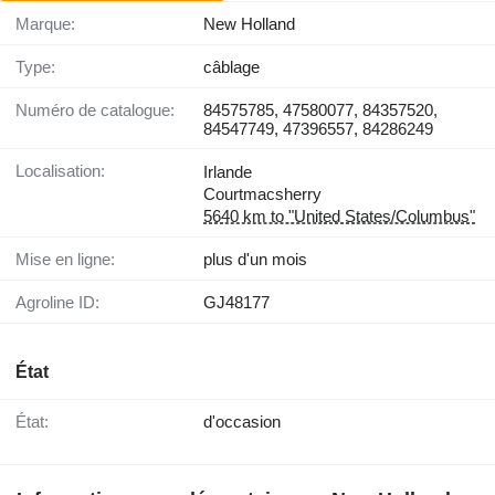
Marque:
New Holland
Type:
câblage
Numéro de catalogue:
84575785, 47580077, 84357520,
84547749, 47396557, 84286249
Localisation:
Irlande
Courtmacsherry
5640 km to "United States/Columbus"
Mise en ligne:
plus d'un mois
Agroline ID:
GJ48177
État
État:
d'occasion