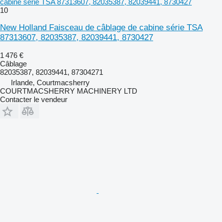
cabine série TSA 87313607, 82035387, 82039441, 8730427
10
New Holland Faisceau de câblage de cabine série TSA
87313607, 82035387, 82039441, 8730427
1 476 €
Câblage
82035387, 82039441, 87304271
Irlande, Courtmacsherry
COURTMACSHERRY MACHINERY LTD
Contacter le vendeur