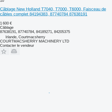
10
Câblage New Holland T7040, T7000, T6000, Faisceau de
câbles complet 84194383, 87740784 87638191
1 600 €
Câblage
87638191, 87740784, 84189271, 84205375
Irlande, Courtmacsherry
COURTMACSHERRY MACHINERY LTD
Contacter le vendeur