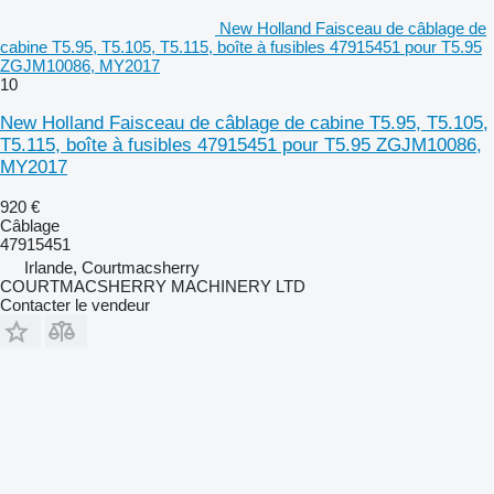
New Holland Faisceau de câblage de
cabine T5.95, T5.105, T5.115, boîte à fusibles 47915451 pour T5.95
ZGJM10086, MY2017
10
New Holland Faisceau de câblage de cabine T5.95, T5.105,
T5.115, boîte à fusibles 47915451 pour T5.95 ZGJM10086,
MY2017
920 €
Câblage
47915451
Irlande, Courtmacsherry
COURTMACSHERRY MACHINERY LTD
Contacter le vendeur