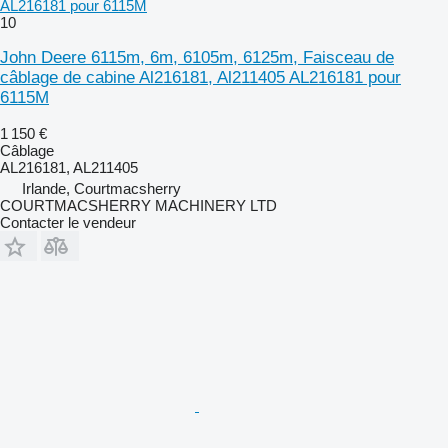
AL216181 pour 6115M
10
John Deere 6115m, 6m, 6105m, 6125m, Faisceau de
câblage de cabine Al216181, Al211405 AL216181 pour
6115M
1 150 €
Câblage
AL216181, AL211405
Irlande, Courtmacsherry
COURTMACSHERRY MACHINERY LTD
Contacter le vendeur