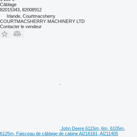
Câblage
82015343, 82008912
Irlande, Courtmacsherry
COURTMACSHERRY MACHINERY LTD
Contacter le vendeur
John Deere 6115m, 6m, 6105m,
6125m, Faisceau de câblage de cabine Al216181, Al211405