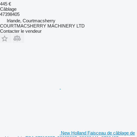
445 €
Câblage
47398405
Irlande, Courtmacsherry
COURTMACSHERRY MACHINERY LTD
Contacter le vendeur
New Holland Faisceau de câblage de