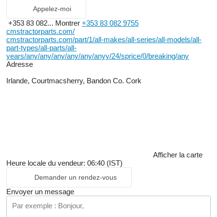
Appelez-moi
+353 83 082...
Montrer
+353 83 082 9755
cmstractorparts.com/
cmstractorparts.com/part/1/all-makes/all-series/all-models/all-
part-types/all-parts/all-
years/any/any/any/any/any/anyy/24/sprice/0/breaking/any
Adresse
Irlande, Courtmacsherry, Bandon Co. Cork
Afficher la carte
Heure locale du vendeur: 06:40 (IST)
Demander un rendez-vous
Envoyer un message