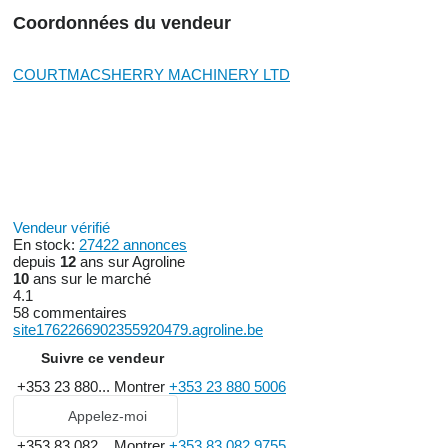
Coordonnées du vendeur
COURTMACSHERRY MACHINERY LTD
Vendeur vérifié
En stock:
27422 annonces
depuis
12
ans sur Agroline
10
ans sur le marché
4.1
58 commentaires
site1762266902355920479.agroline.be
Suivre ce vendeur
+353 23 880...
Montrer
+353 23 880 5006
Appelez-moi
+353 83 082...
Montrer
+353 83 082 9755