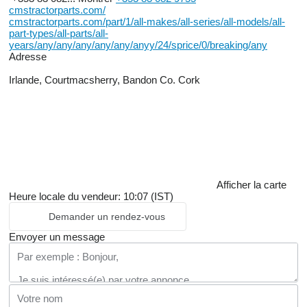
cmstractorparts.com/
cmstractorparts.com/part/1/all-makes/all-series/all-models/all-
part-types/all-parts/all-
years/any/any/any/any/any/anyy/24/sprice/0/breaking/any
Adresse
Irlande, Courtmacsherry, Bandon Co. Cork
Afficher la carte
Heure locale du vendeur: 10:07 (IST)
Demander un rendez-vous
Envoyer un message