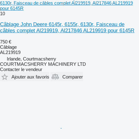
6130r, Faisceau de câbles complet Al219919, Al217846 AL219919
pour 6145R
10
Câblage John Deere 6145r, 6155r, 6130r, Faisceau de
câbles complet Al219919, Al217846 AL219919 pour 6145R
750 €
Câblage
AL219919
Irlande, Courtmacsherry
COURTMACSHERRY MACHINERY LTD
Contacter le vendeur
Ajouter aux favoris
Comparer