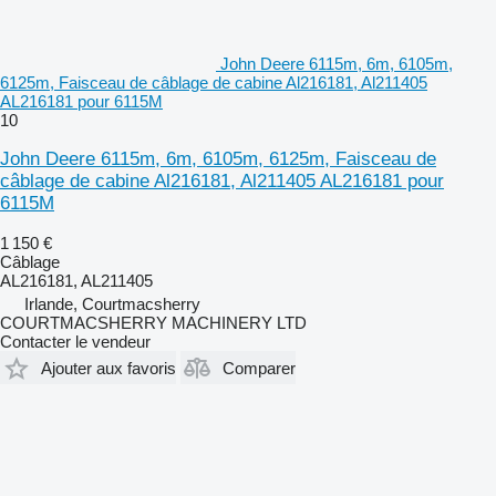
John Deere 6115m, 6m, 6105m,
6125m, Faisceau de câblage de cabine Al216181, Al211405
AL216181 pour 6115M
10
John Deere 6115m, 6m, 6105m, 6125m, Faisceau de
câblage de cabine Al216181, Al211405 AL216181 pour
6115M
1 150 €
Câblage
AL216181, AL211405
Irlande, Courtmacsherry
COURTMACSHERRY MACHINERY LTD
Contacter le vendeur
Ajouter aux favoris
Comparer