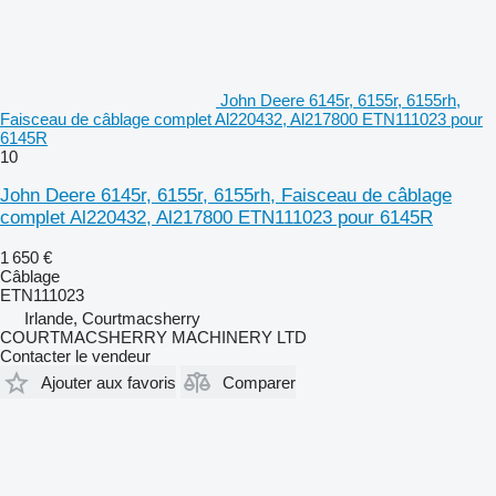
John Deere 6145r, 6155r, 6155rh,
Faisceau de câblage complet Al220432, Al217800 ETN111023 pour
6145R
10
John Deere 6145r, 6155r, 6155rh, Faisceau de câblage
complet Al220432, Al217800 ETN111023 pour 6145R
1 650 €
Câblage
ETN111023
Irlande, Courtmacsherry
COURTMACSHERRY MACHINERY LTD
Contacter le vendeur
Ajouter aux favoris
Comparer