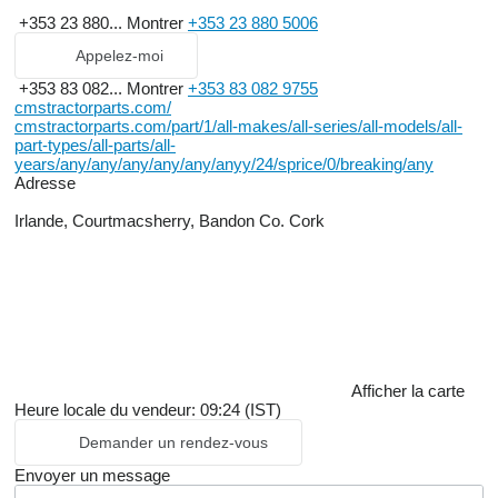
+353 23 880...
Montrer
+353 23 880 5006
Appelez-moi
+353 83 082...
Montrer
+353 83 082 9755
cmstractorparts.com/
cmstractorparts.com/part/1/all-makes/all-series/all-models/all-
part-types/all-parts/all-
years/any/any/any/any/any/anyy/24/sprice/0/breaking/any
Adresse
Irlande, Courtmacsherry, Bandon Co. Cork
Afficher la carte
Heure locale du vendeur: 09:24 (IST)
Demander un rendez-vous
Envoyer un message