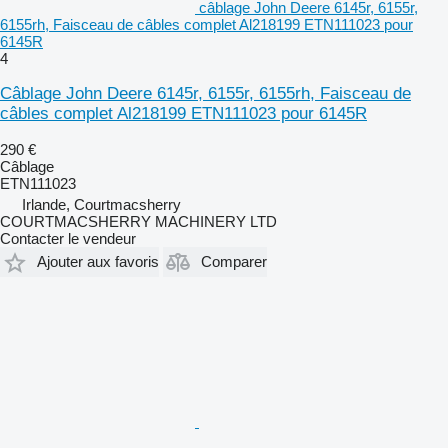
câblage John Deere 6145r, 6155r,
6155rh, Faisceau de câbles complet Al218199 ETN111023 pour
6145R
4
Câblage John Deere 6145r, 6155r, 6155rh, Faisceau de
câbles complet Al218199 ETN111023 pour 6145R
290 €
Câblage
ETN111023
Irlande, Courtmacsherry
COURTMACSHERRY MACHINERY LTD
Contacter le vendeur
Ajouter aux favoris
Comparer