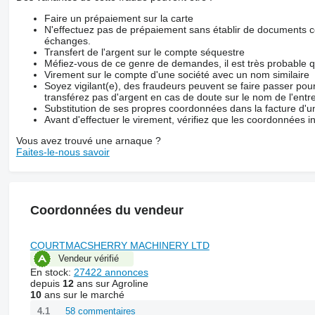
Faire un prépaiement sur la carte
N'effectuez pas de prépaiement sans établir de documents co
échanges.
Transfert de l'argent sur le compte séquestre
Méfiez-vous de ce genre de demandes, il est très probable 
Virement sur le compte d'une société avec un nom similaire
Soyez vigilant(e), des fraudeurs peuvent se faire passer po
transférez pas d'argent en cas de doute sur le nom de l'entre
Substitution de ses propres coordonnées dans la facture d'un
Avant d'effectuer le virement, vérifiez que les coordonnées i
Vous avez trouvé une arnaque ?
Faites-le-nous savoir
Coordonnées du vendeur
COURTMACSHERRY MACHINERY LTD
Vendeur vérifié
En stock:
27422 annonces
depuis
12
ans sur Agroline
10
ans sur le marché
58 commentaires
4.1