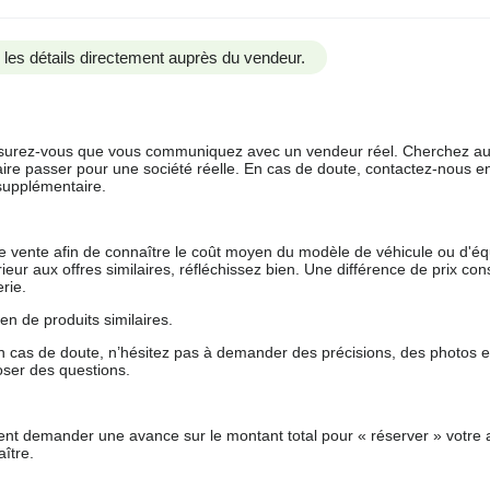
us les détails directement auprès du vendeur.
 assurez-vous que vous communiquez avec un vendeur réel. Cherchez au
aire passer pour une société réelle. En cas de doute, contactez-nous en 
supplémentaire.
 de vente afin de connaître le coût moyen du modèle de véhicule ou d'
férieur aux offres similaires, réfléchissez bien. Une différence de prix co
rie.
en de produits similaires.
 cas de doute, n’hésitez pas à demander des précisions, des photos 
oser des questions.
nt demander une avance sur le montant total pour « réserver » votre a
ître.