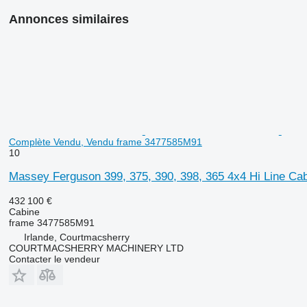
Annonces similaires
Complète Vendu, Vendu frame 3477585M91
10
Massey Ferguson 399, 375, 390, 398, 365 4x4 Hi Line C
432 100 €
Cabine
frame 3477585M91
Irlande, Courtmacsherry
COURTMACSHERRY MACHINERY LTD
Contacter le vendeur