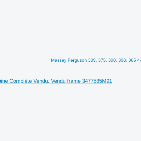
Massey Ferguson 399, 375, 390, 398, 365 4x
abine Complète Vendu, Vendu frame 3477585M91