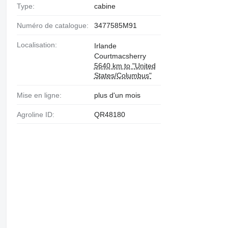
Type:
cabine
Numéro de catalogue:
3477585M91
Localisation:
Irlande
Courtmacsherry
5640 km to "United
States/Columbus"
Mise en ligne:
plus d'un mois
Agroline ID:
QR48180