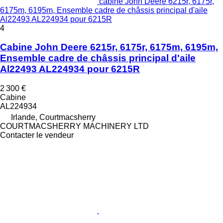
cabine John Deere 6215r, 6175r,
6175m, 6195m, Ensemble cadre de châssis principal d'aile
Al22493 AL224934 pour 6215R
4
Cabine John Deere 6215r, 6175r, 6175m, 6195m,
Ensemble cadre de châssis principal d'aile
Al22493 AL224934 pour 6215R
2 300 €
Cabine
AL224934
Irlande, Courtmacsherry
COURTMACSHERRY MACHINERY LTD
Contacter le vendeur