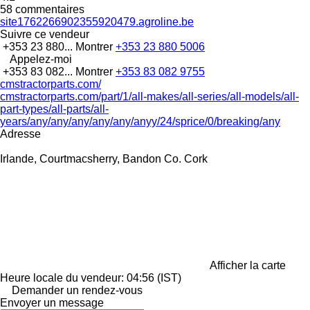
58 commentaires
site1762266902355920479.agroline.be
Suivre ce vendeur
+353 23 880...
Montrer
+353 23 880 5006
Appelez-moi
+353 83 082...
Montrer
+353 83 082 9755
cmstractorparts.com/
cmstractorparts.com/part/1/all-makes/all-series/all-models/all-
part-types/all-parts/all-
years/any/any/any/any/any/anyy/24/sprice/0/breaking/any
Adresse
Irlande, Courtmacsherry, Bandon Co. Cork
Afficher la carte
Heure locale du vendeur: 04:56 (IST)
Demander un rendez-vous
Envoyer un message