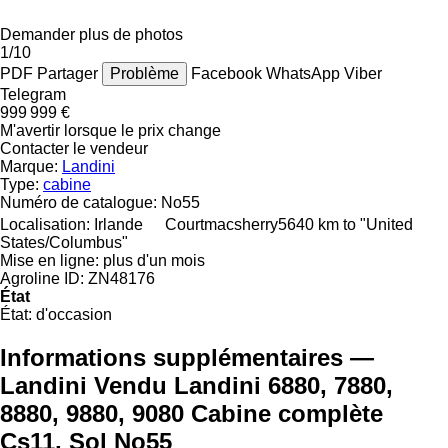
Demander plus de photos
1/10
PDF
Partager
Problème
Facebook
WhatsApp
Viber
Telegram
999 999 €
M'avertir lorsque le prix change
Contacter le vendeur
Marque:
Landini
Type:
cabine
Numéro de catalogue:
No55
Localisation:
Irlande
Courtmacsherry
5640 km to "United
States/Columbus"
Mise en ligne:
plus d'un mois
Agroline ID:
ZN48176
État
État:
d'occasion
Informations supplémentaires —
Landini Vendu Landini 6880, 7880,
8880, 9880, 9080 Cabine complète
Cs11, Sol No55