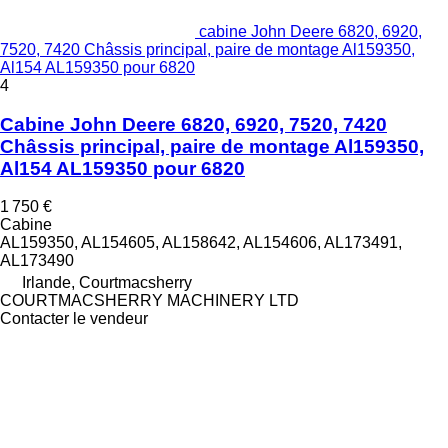
cabine John Deere 6820, 6920,
7520, 7420 Châssis principal, paire de montage Al159350,
Al154 AL159350 pour 6820
4
Cabine John Deere 6820, 6920, 7520, 7420
Châssis principal, paire de montage Al159350,
Al154 AL159350 pour 6820
1 750 €
Cabine
AL159350, AL154605, AL158642, AL154606, AL173491,
AL173490
Irlande, Courtmacsherry
COURTMACSHERRY MACHINERY LTD
Contacter le vendeur