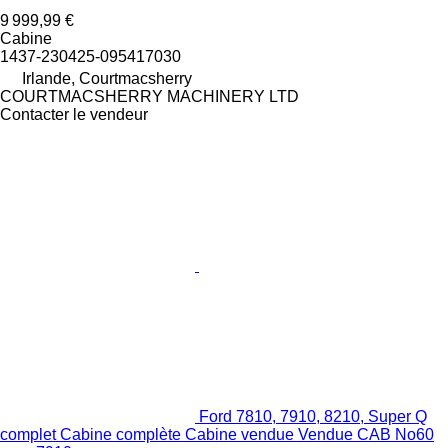
9 999,99 €
Cabine
1437-230425-095417030
Irlande, Courtmacsherry
COURTMACSHERRY MACHINERY LTD
Contacter le vendeur
Ford 7810, 7910, 8210, Super Q
complet Cabine complète Cabine vendue Vendue CAB No60