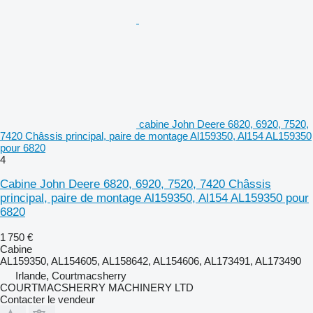
cabine John Deere 6820, 6920, 7520,
7420 Châssis principal, paire de montage Al159350, Al154 AL159350
pour 6820
4
Cabine John Deere 6820, 6920, 7520, 7420 Châssis
principal, paire de montage Al159350, Al154 AL159350 pour
6820
1 750 €
Cabine
AL159350, AL154605, AL158642, AL154606, AL173491, AL173490
Irlande, Courtmacsherry
COURTMACSHERRY MACHINERY LTD
Contacter le vendeur