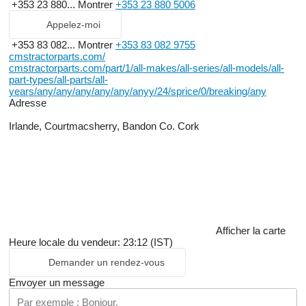
+353 23 880...
Montrer
+353 23 880 5006
Appelez-moi
+353 83 082...
Montrer
+353 83 082 9755
cmstractorparts.com/
cmstractorparts.com/part/1/all-makes/all-series/all-models/all-
part-types/all-parts/all-
years/any/any/any/any/any/anyy/24/sprice/0/breaking/any
Adresse
Irlande, Courtmacsherry, Bandon Co. Cork
Afficher la carte
Heure locale du vendeur: 23:12 (IST)
Demander un rendez-vous
Envoyer un message