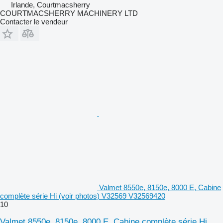
Irlande, Courtmacsherry
COURTMACSHERRY MACHINERY LTD
Contacter le vendeur
Valmet 8550e, 8150e, 8000 E, Cabine
complète série Hi (voir photos) V32569 V32569420
10
Valmet 8550e, 8150e, 8000 E, Cabine complète série Hi