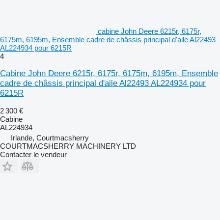
cabine John Deere 6215r, 6175r,
6175m, 6195m, Ensemble cadre de châssis principal d'aile Al22493
AL224934 pour 6215R
4
Cabine John Deere 6215r, 6175r, 6175m, 6195m, Ensemble
cadre de châssis principal d'aile Al22493 AL224934 pour
6215R
2 300 €
Cabine
AL224934
Irlande, Courtmacsherry
COURTMACSHERRY MACHINERY LTD
Contacter le vendeur