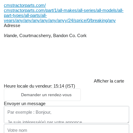
cmstractorparts.com/
cmstractorparts.com/part/1/all-makes/all-series/all-models/all-
part-types/all-parts/all-
years/any/any/any/any/any/anyy/24/sprice/0/breaking/any
Adresse
Irlande, Courtmacsherry, Bandon Co. Cork
Afficher la carte
Heure locale du vendeur: 15:14 (IST)
Demander un rendez-vous
Envoyer un message