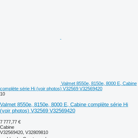
Valmet 8550e, 8150e, 8000 E, Cabine
complète série Hi (voir photos) V32569 V32569420
10
Valmet 8550e, 8150e, 8000 E, Cabine complète série Hi
(voir photos) V32569 V32569420
7 777,77 €
Cabine
V32569420, V32809810