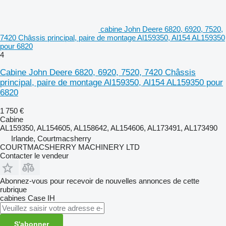
cabine John Deere 6820, 6920, 7520,
7420 Châssis principal, paire de montage Al159350, Al154 AL159350
pour 6820
4
Cabine John Deere 6820, 6920, 7520, 7420 Châssis
principal, paire de montage Al159350, Al154 AL159350 pour
6820
1 750 €
Cabine
AL159350, AL154605, AL158642, AL154606, AL173491, AL173490
Irlande, Courtmacsherry
COURTMACSHERRY MACHINERY LTD
Contacter le vendeur
Abonnez-vous pour recevoir de nouvelles annonces de cette
rubrique
cabines
Case IH
S'abonner