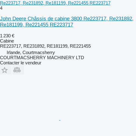
Re223717, Re231892, Re181199, Re221455 RE223717
4
John Deere Châssis de cabine 3800 Re223717, Re231892,
Re181199, Re221455 RE223717
1 230 €
Cabine
RE223717, RE231892, RE181199, RE221455
Irlande, Courtmacsherry
COURTMACSHERRY MACHINERY LTD
Contacter le vendeur