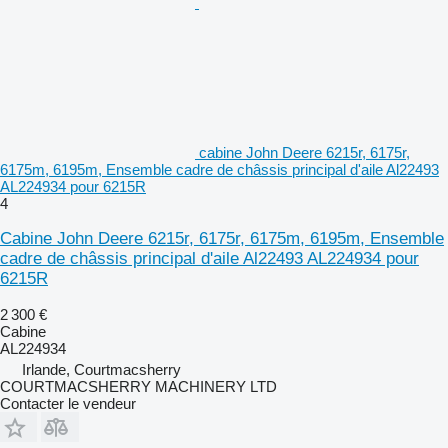
cabine John Deere 6215r, 6175r,
6175m, 6195m, Ensemble cadre de châssis principal d'aile Al22493
AL224934 pour 6215R
4
Cabine John Deere 6215r, 6175r, 6175m, 6195m, Ensemble
cadre de châssis principal d'aile Al22493 AL224934 pour
6215R
2 300 €
Cabine
AL224934
Irlande, Courtmacsherry
COURTMACSHERRY MACHINERY LTD
Contacter le vendeur