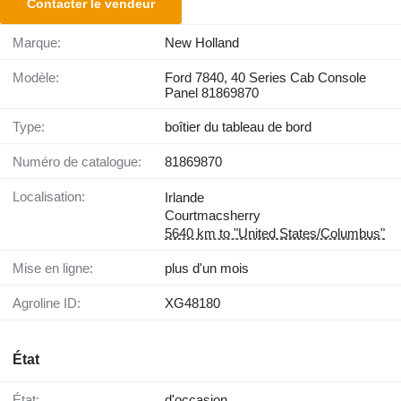
Contacter le vendeur
Marque:
New Holland
Modèle:
Ford 7840, 40 Series Cab Console
Panel 81869870
Type:
boîtier du tableau de bord
Numéro de catalogue:
81869870
Localisation:
Irlande
Courtmacsherry
5640 km to "United States/Columbus"
Mise en ligne:
plus d'un mois
Agroline ID:
XG48180
État
État:
d'occasion