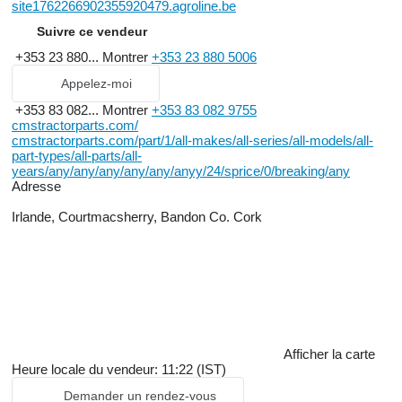
site1762266902355920479.agroline.be
Suivre ce vendeur
+353 23 880...
Montrer
+353 23 880 5006
Appelez-moi
+353 83 082...
Montrer
+353 83 082 9755
cmstractorparts.com/
cmstractorparts.com/part/1/all-makes/all-series/all-models/all-
part-types/all-parts/all-
years/any/any/any/any/any/anyy/24/sprice/0/breaking/any
Adresse
Irlande, Courtmacsherry, Bandon Co. Cork
Afficher la carte
Heure locale du vendeur: 11:22 (IST)
Demander un rendez-vous