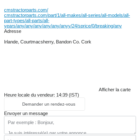
cmstractorparts.com/
cmstractorparts.com/part/1/all-makes/all-series/all-models/all-
part-types/all-parts/all-
years/any/any/any/any/any/anyy/24/sprice/0/breaking/any
Adresse
Irlande, Courtmacsherry, Bandon Co. Cork
Afficher la carte
Heure locale du vendeur: 14:39 (IST)
Demander un rendez-vous
Envoyer un message