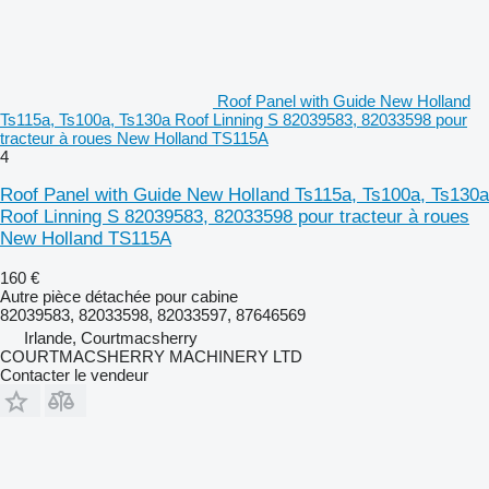
Roof Panel with Guide New Holland
Ts115a, Ts100a, Ts130a Roof Linning S 82039583, 82033598 pour
tracteur à roues New Holland TS115A
4
Roof Panel with Guide New Holland Ts115a, Ts100a, Ts130a
Roof Linning S 82039583, 82033598 pour tracteur à roues
New Holland TS115A
160 €
Autre pièce détachée pour cabine
82039583, 82033598, 82033597, 87646569
Irlande, Courtmacsherry
COURTMACSHERRY MACHINERY LTD
Contacter le vendeur