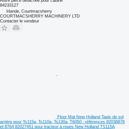
Autre pièce détachée pour cabine
84233127
Irlande, Courtmacsherry
COURTMACSHERRY MACHINERY LTD
Contacter le vendeur
Floor Mat New Holland Tapis de sol
arrière pour Ts115a, Ts110a, Ts130a, T6050 : références 82038878
et 8764 82027451 pour tracteur à roues New Holland TS115A