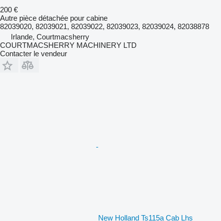
200 €
Autre pièce détachée pour cabine
82039020, 82039021, 82039022, 82039023, 82039024, 82038878
Irlande, Courtmacsherry
COURTMACSHERRY MACHINERY LTD
Contacter le vendeur
New Holland Ts115a Cab Lhs