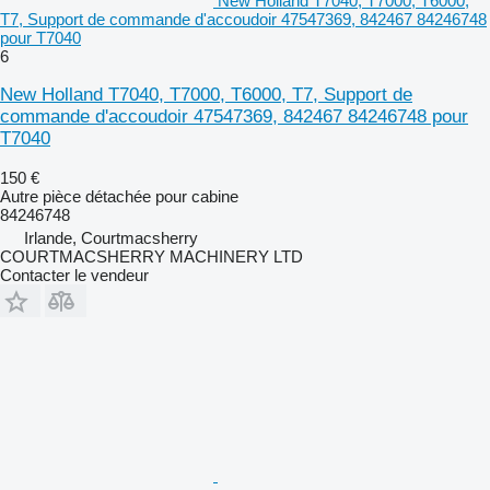
New Holland T7040, T7000, T6000,
T7, Support de commande d'accoudoir 47547369, 842467 84246748
pour T7040
6
New Holland T7040, T7000, T6000, T7, Support de
commande d'accoudoir 47547369, 842467 84246748 pour
T7040
150 €
Autre pièce détachée pour cabine
84246748
Irlande, Courtmacsherry
COURTMACSHERRY MACHINERY LTD
Contacter le vendeur