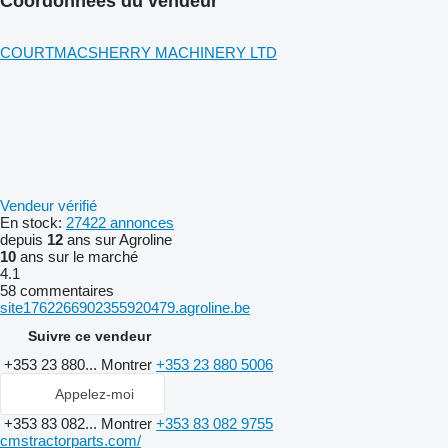
Coordonnées du vendeur
COURTMACSHERRY MACHINERY LTD
Vendeur vérifié
En stock:
27422 annonces
depuis
12
ans sur Agroline
10
ans sur le marché
4.1
58 commentaires
site1762266902355920479.agroline.be
Suivre ce vendeur
+353 23 880...
Montrer
+353 23 880 5006
Appelez-moi
+353 83 082...
Montrer
+353 83 082 9755
cmstractorparts.com/