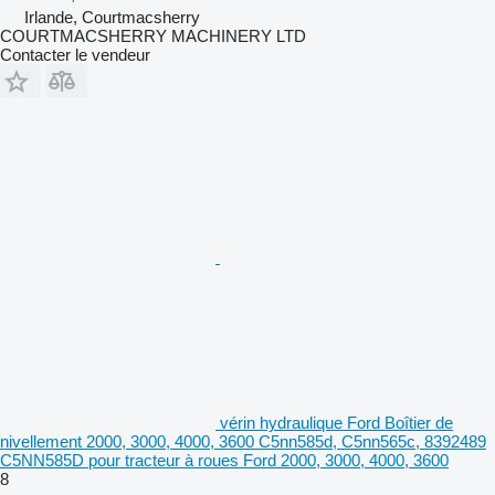
Irlande, Courtmacsherry
COURTMACSHERRY MACHINERY LTD
Contacter le vendeur
vérin hydraulique Ford Boîtier de
nivellement 2000, 3000, 4000, 3600 C5nn585d, C5nn565c, 8392489
C5NN585D pour tracteur à roues Ford 2000, 3000, 4000, 3600
8