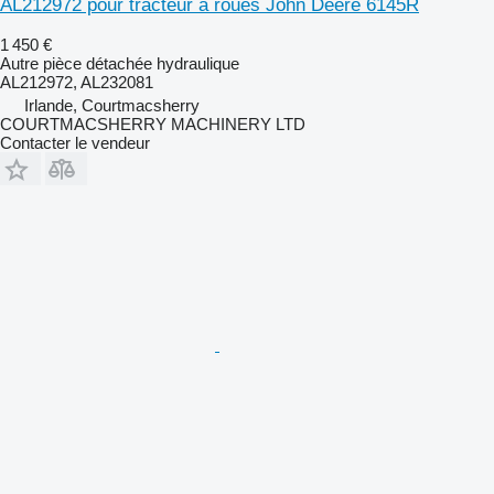
AL212972 pour tracteur à roues John Deere 6145R
1 450 €
Autre pièce détachée hydraulique
AL212972, AL232081
Irlande, Courtmacsherry
COURTMACSHERRY MACHINERY LTD
Contacter le vendeur