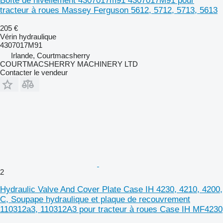
Boîte de nivellement 4307017m91 4307017M91 pour
tracteur à roues Massey Ferguson 5612, 5712, 5713, 5613
205 €
Vérin hydraulique
4307017M91
Irlande, Courtmacsherry
COURTMACSHERRY MACHINERY LTD
Contacter le vendeur
2
Hydraulic Valve And Cover Plate Case IH 4230, 4210, 4200,
C, Soupape hydraulique et plaque de recouvrement
110312a3, 110312A3 pour tracteur à roues Case IH MF4230