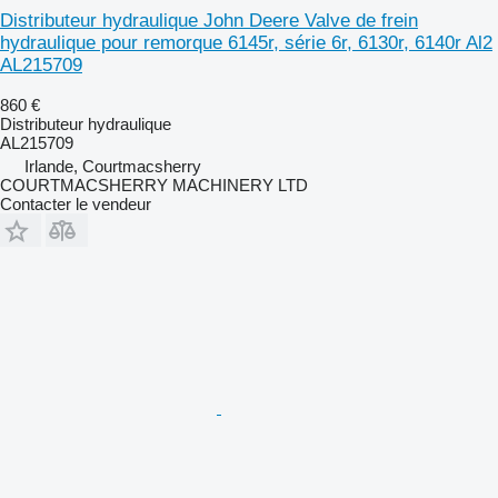
Distributeur hydraulique John Deere Valve de frein
hydraulique pour remorque 6145r, série 6r, 6130r, 6140r Al2
AL215709
860 €
Distributeur hydraulique
AL215709
Irlande, Courtmacsherry
COURTMACSHERRY MACHINERY LTD
Contacter le vendeur