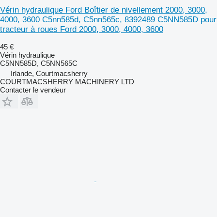
Vérin hydraulique Ford Boîtier de nivellement 2000, 3000,
4000, 3600 C5nn585d, C5nn565c, 8392489 C5NN585D pour
tracteur à roues Ford 2000, 3000, 4000, 3600
45 €
Vérin hydraulique
C5NN585D, C5NN565C
Irlande, Courtmacsherry
COURTMACSHERRY MACHINERY LTD
Contacter le vendeur