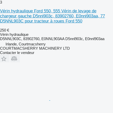
3
Vérin hydraulique Ford 550, 555 Vérin de levage de
chargeur gauche D5nnl903c, 83902760, E0nnl903aa, 77
D5NNL903C pour tracteur à roues Ford 550
250 €
Vérin hydraulique
D5NNL903C, 83902760, E0NNL903AA D5nnl903c, E0nnl903aa
Irlande, Courtmacsherry
COURTMACSHERRY MACHINERY LTD
Contacter le vendeur