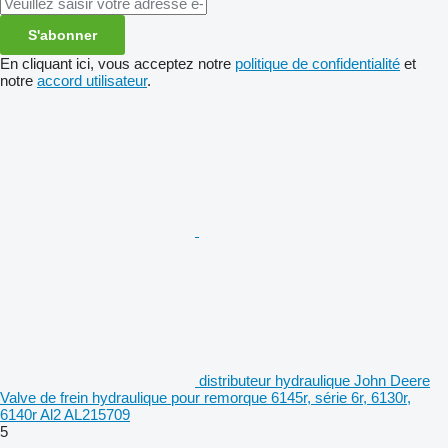
S'abonner
En cliquant ici, vous acceptez notre
politique de confidentialité
et
notre
accord utilisateur
.
distributeur hydraulique John Deere
Valve de frein hydraulique pour remorque 6145r, série 6r, 6130r,
6140r Al2 AL215709
5