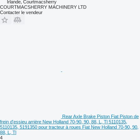
Irlande, Courtmacsherry
COURTMACSHERRY MACHINERY LTD
Contacter le vendeur
Rear Axle Brake Piston Fiat Piston de
frein d'essieu arrière New Holland 70-90, 90, 88, L, Tl 5110135,
5110135, 5191350 pour tracteur à roues Fiat New Holland 70-90, 90,
88, L, Tl
4