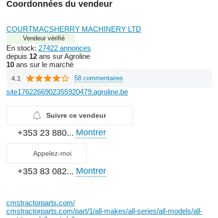
Coordonnées du vendeur
COURTMACSHERRY MACHINERY LTD
Vendeur vérifié
En stock:
27422 annonces
depuis
12
ans sur Agroline
10
ans sur le marché
4.1
58 commentaires
site1762266902355920479.agroline.be
Suivre ce vendeur
Montrer
+353 23 880...
Appelez-moi
Montrer
+353 83 082...
cmstractorparts.com/
cmstractorparts.com/part/1/all-makes/all-series/all-models/all-