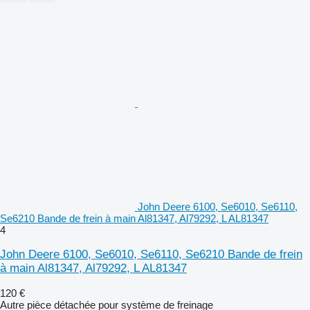
John Deere 6100, Se6010, Se6110,
Se6210 Bande de frein à main Al81347, Al79292, L AL81347
4
John Deere 6100, Se6010, Se6110, Se6210 Bande de frein
à main Al81347, Al79292, L AL81347
120 €
Autre pièce détachée pour système de freinage