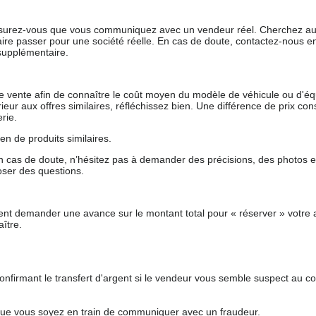
 assurez-vous que vous communiquez avec un vendeur réel. Cherchez au
aire passer pour une société réelle. En cas de doute, contactez-nous en 
supplémentaire.
 de vente afin de connaître le coût moyen du modèle de véhicule ou d'
férieur aux offres similaires, réfléchissez bien. Une différence de prix co
rie.
en de produits similaires.
 cas de doute, n’hésitez pas à demander des précisions, des photos 
oser des questions.
nt demander une avance sur le montant total pour « réserver » votre a
ître.
nfirmant le transfert d'argent si le vendeur vous semble suspect au c
que vous soyez en train de communiquer avec un fraudeur.