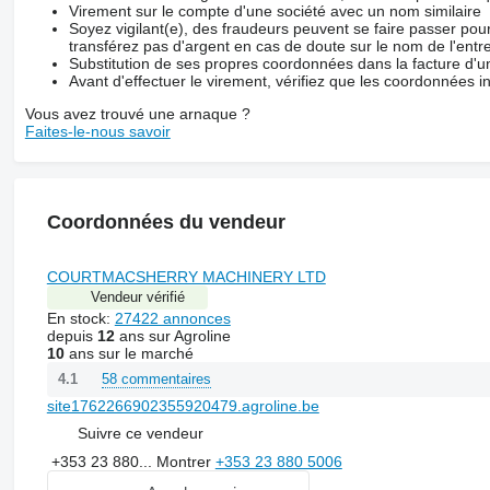
Virement sur le compte d'une société avec un nom similaire
Soyez vigilant(e), des fraudeurs peuvent se faire passer po
transférez pas d'argent en cas de doute sur le nom de l'entre
Substitution de ses propres coordonnées dans la facture d'un
Avant d'effectuer le virement, vérifiez que les coordonnées i
Vous avez trouvé une arnaque ?
Faites-le-nous savoir
Coordonnées du vendeur
COURTMACSHERRY MACHINERY LTD
Vendeur vérifié
En stock:
27422 annonces
depuis
12
ans sur Agroline
10
ans sur le marché
58 commentaires
4.1
site1762266902355920479.agroline.be
Suivre ce vendeur
+353 23 880...
Montrer
+353 23 880 5006