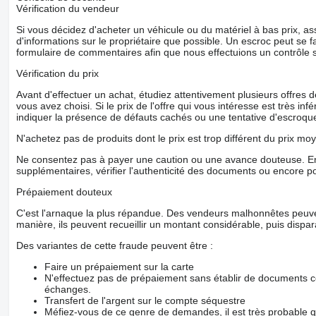
Vérification du vendeur
Si vous décidez d'acheter un véhicule ou du matériel à bas prix,
d'informations sur le propriétaire que possible. Un escroc peut se f
formulaire de commentaires afin que nous effectuions un contrôle 
Vérification du prix
Avant d'effectuer un achat, étudiez attentivement plusieurs offres
vous avez choisi. Si le prix de l'offre qui vous intéresse est très in
indiquer la présence de défauts cachés ou une tentative d'escroque
N'achetez pas de produits dont le prix est trop différent du prix moy
Ne consentez pas à payer une caution ou une avance douteuse. En
supplémentaires, vérifier l'authenticité des documents ou encore p
Prépaiement douteux
C'est l'arnaque la plus répandue. Des vendeurs malhonnêtes peuve
manière, ils peuvent recueillir un montant considérable, puis dispara
Des variantes de cette fraude peuvent être :
Faire un prépaiement sur la carte
N'effectuez pas de prépaiement sans établir de documents co
échanges.
Transfert de l'argent sur le compte séquestre
Méfiez-vous de ce genre de demandes, il est très probable 