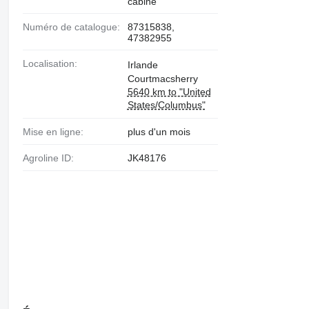
cabine
Numéro de catalogue:
87315838,
47382955
Localisation:
Irlande
Courtmacsherry
5640 km to "United
States/Columbus"
Mise en ligne:
plus d'un mois
Agroline ID:
JK48176