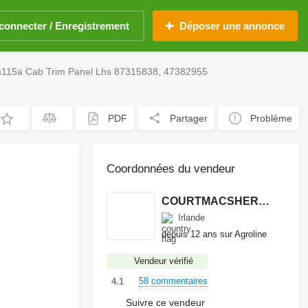
connecter / Enregistrement
Déposer une annonce
s115a Cab Trim Panel Lhs 87315838, 47382955
PDF
Partager
Problème
Coordonnées du vendeur
COURTMACSHERRY MACHINERY LTD
Irlande
depuis 12 ans sur Agroline
Vendeur vérifié
58 commentaires
4.1
Suivre ce vendeur