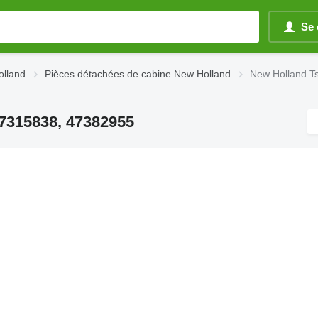
Se 
olland
Pièces détachées de cabine New Holland
New Holland T
7315838, 47382955