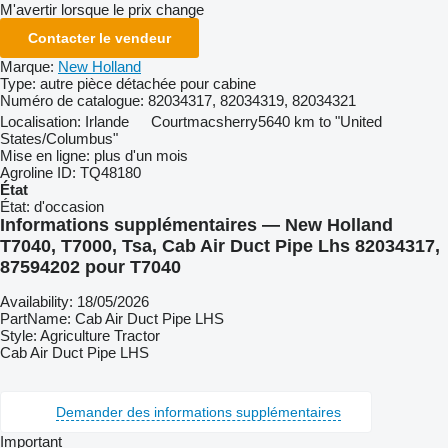
M'avertir lorsque le prix change
Contacter le vendeur
Marque:
New Holland
Type:
autre pièce détachée pour cabine
Numéro de catalogue:
82034317, 82034319, 82034321
Localisation:
Irlande
Courtmacsherry
5640 km to "United
States/Columbus"
Mise en ligne:
plus d'un mois
Agroline ID:
TQ48180
État
État:
d'occasion
Informations supplémentaires — New Holland
T7040, T7000, Tsa, Cab Air Duct Pipe Lhs 82034317,
87594202 pour T7040
Availability: 18/05/2026
PartName: Cab Air Duct Pipe LHS
Style: Agriculture Tractor
Cab Air Duct Pipe LHS
Demander des informations supplémentaires
Important