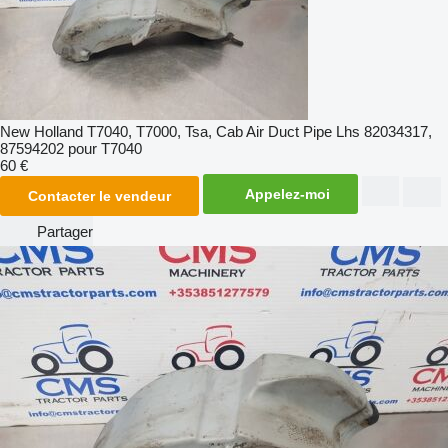
New Holland T7040, T7000, Tsa, Cab Air Duct Pipe Lhs 82034317,
87594202 pour T7040
60 €
Appelez-moi
Contacter le vendeur
Partager