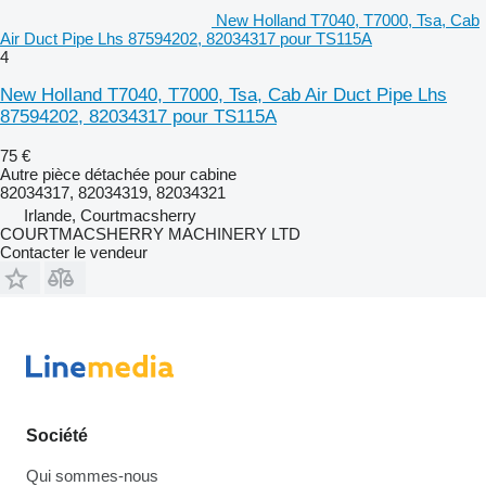
New Holland T7040, T7000, Tsa, Cab
Air Duct Pipe Lhs 87594202, 82034317 pour TS115A
4
New Holland T7040, T7000, Tsa, Cab Air Duct Pipe Lhs
87594202, 82034317 pour TS115A
75 €
Autre pièce détachée pour cabine
82034317, 82034319, 82034321
Irlande, Courtmacsherry
COURTMACSHERRY MACHINERY LTD
Contacter le vendeur
Société
Qui sommes-nous