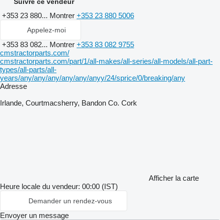
Suivre ce vendeur
+353 23 880...
Montrer
+353 23 880 5006
Appelez-moi
+353 83 082...
Montrer
+353 83 082 9755
cmstractorparts.com/
cmstractorparts.com/part/1/all-makes/all-series/all-models/all-part-
types/all-parts/all-
years/any/any/any/any/any/anyy/24/sprice/0/breaking/any
Adresse
Irlande, Courtmacsherry, Bandon Co. Cork
Afficher la carte
Heure locale du vendeur: 00:00 (IST)
Demander un rendez-vous
Envoyer un message