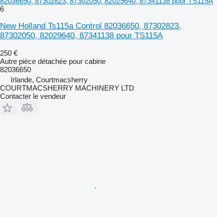
82036650, 87302823, 87302050, 82029640, 87341138 pour TS115A
6
New Holland Ts115a Control 82036650, 87302823,
87302050, 82029640, 87341138 pour TS115A
250 €
Autre pièce détachée pour cabine
82036650
Irlande, Courtmacsherry
COURTMACSHERRY MACHINERY LTD
Contacter le vendeur