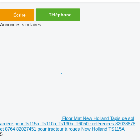
Téléphone
Écrire
Annonces similaires
Floor Mat New Holland Tapis de sol
arrière pour Ts115a, Ts110a, Ts130a, T6050 : références 82038878
et 8764 82027451 pour tracteur à roues New Holland TS115A
5