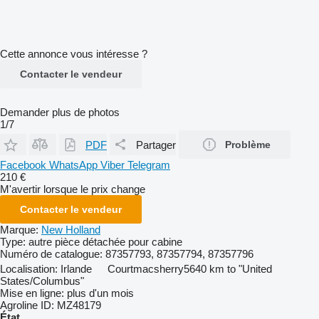
Cette annonce vous intéresse ?
Contacter le vendeur
Demander plus de photos
1/7
PDF
Partager
Problème
Facebook
WhatsApp
Viber
Telegram
210 €
M'avertir lorsque le prix change
Contacter le vendeur
Marque:
New Holland
Type:
autre pièce détachée pour cabine
Numéro de catalogue:
87357793, 87357794, 87357796
Localisation:
Irlande
Courtmacsherry
5640 km to "United
States/Columbus"
Mise en ligne:
plus d'un mois
Agroline ID:
MZ48179
État