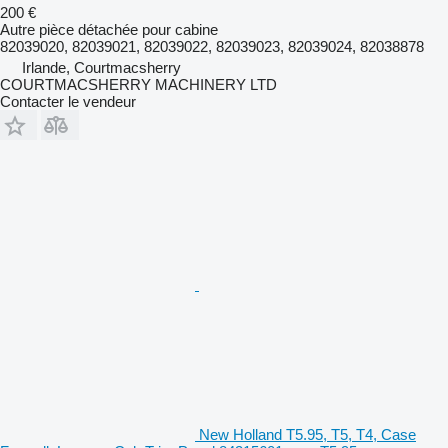
200 €
Autre pièce détachée pour cabine
82039020, 82039021, 82039022, 82039023, 82039024, 82038878
Irlande, Courtmacsherry
COURTMACSHERRY MACHINERY LTD
Contacter le vendeur
New Holland T5.95, T5, T4, Case