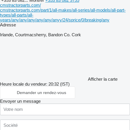
+353 83 082...
Montrer
+353 83 082 9755
cmstractorparts.com/
cmstractorparts.com/part/1/all-makes/all-series/all-models/all-part-
types/all-parts/all-
years/any/any/any/any/any/anyy/24/sprice/0/breaking/any
Adresse
Irlande, Courtmacsherry, Bandon Co. Cork
Afficher la carte
Heure locale du vendeur: 20:32 (IST)
Demander un rendez-vous
Envoyer un message