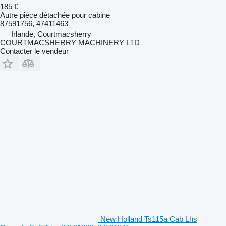
185 €
Autre pièce détachée pour cabine
87591756, 47411463
Irlande, Courtmacsherry
COURTMACSHERRY MACHINERY LTD
Contacter le vendeur
New Holland Ts115a Cab Lhs