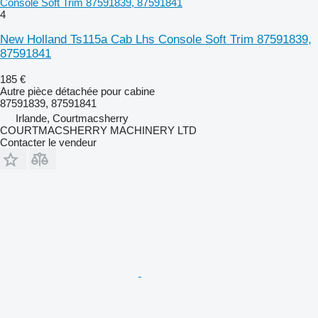
Console Soft Trim 87591839, 87591841
4
New Holland Ts115a Cab Lhs Console Soft Trim 87591839,
87591841
185 €
Autre pièce détachée pour cabine
87591839, 87591841
Irlande, Courtmacsherry
COURTMACSHERRY MACHINERY LTD
Contacter le vendeur