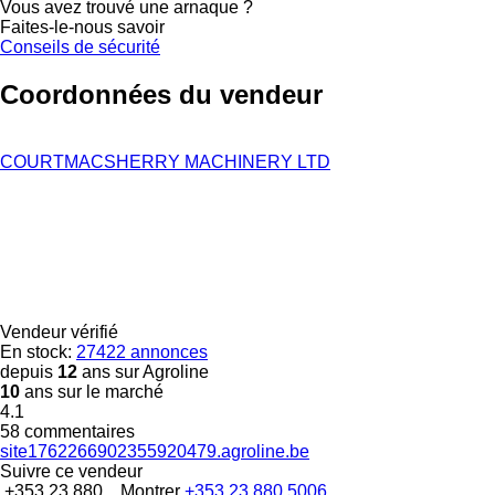
Vous avez trouvé une arnaque ?
Faites-le-nous savoir
Conseils de sécurité
Coordonnées du vendeur
COURTMACSHERRY MACHINERY LTD
Vendeur vérifié
En stock:
27422 annonces
depuis
12
ans sur Agroline
10
ans sur le marché
4.1
58 commentaires
site1762266902355920479.agroline.be
Suivre ce vendeur
+353 23 880...
Montrer
+353 23 880 5006