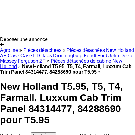
Déposer une annonce
Agroline
»
Pièces détachées
»
Pièces détachées New Holland
AP
Case
Case IH
Claas
Dronningborg
Fendt
Ford
John Deere
Massey Ferguson
ZF
»
Pièces détachées de cabine New
Holland
»
New Holland T5.95, T5, T4, Farmall, Luxxum Cab
Trim Panel 84314477, 84288690 pour T5.95
»
New Holland T5.95, T5, T4,
Farmall, Luxxum Cab Trim
Panel 84314477, 84288690
pour T5.95