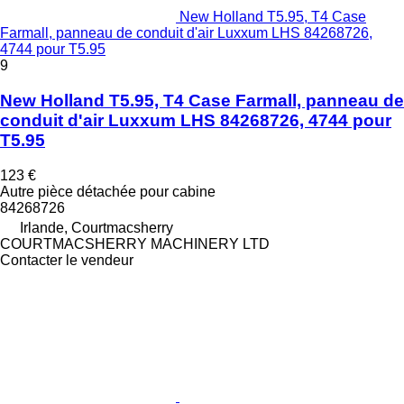
New Holland T5.95, T4 Case
Farmall, panneau de conduit d'air Luxxum LHS 84268726,
4744 pour T5.95
9
New Holland T5.95, T4 Case Farmall, panneau de
conduit d'air Luxxum LHS 84268726, 4744 pour
T5.95
123 €
Autre pièce détachée pour cabine
84268726
Irlande, Courtmacsherry
COURTMACSHERRY MACHINERY LTD
Contacter le vendeur