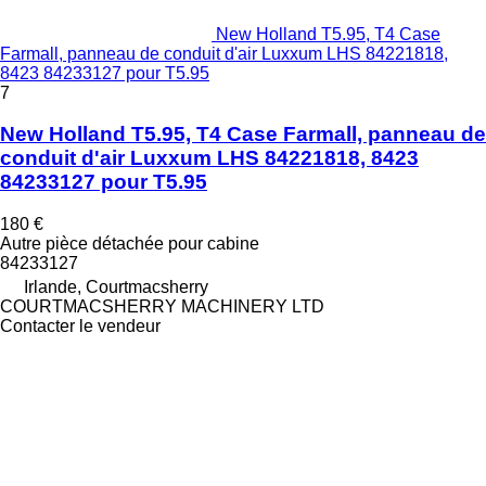
New Holland T5.95, T4 Case
Farmall, panneau de conduit d'air Luxxum LHS 84221818,
8423 84233127 pour T5.95
7
New Holland T5.95, T4 Case Farmall, panneau de
conduit d'air Luxxum LHS 84221818, 8423
84233127 pour T5.95
180 €
Autre pièce détachée pour cabine
84233127
Irlande, Courtmacsherry
COURTMACSHERRY MACHINERY LTD
Contacter le vendeur