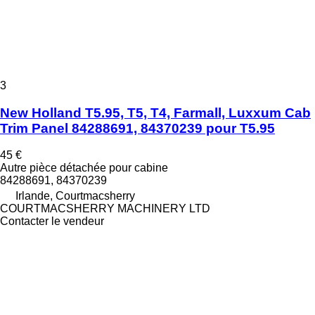
3
New Holland T5.95, T5, T4, Farmall, Luxxum Cab
Trim Panel 84288691, 84370239 pour T5.95
45 €
Autre pièce détachée pour cabine
84288691, 84370239
Irlande, Courtmacsherry
COURTMACSHERRY MACHINERY LTD
Contacter le vendeur