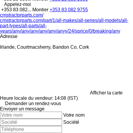
Appelez-moi
+353 83 082...
Montrer
+353 83 082 9755
cmstractorparts.com/
cmstractorparts.com/part/1/all-makes/all-series/all-models/all-
part-types/all-parts/all-
years/any/any/any/any/any/anyy/24/sprice/0/breaking/any
Adresse
Irlande, Courtmacsherry, Bandon Co. Cork
Afficher la carte
Heure locale du vendeur: 14:08 (IST)
Demander un rendez-vous
Envoyer un message
Votre nom
Société