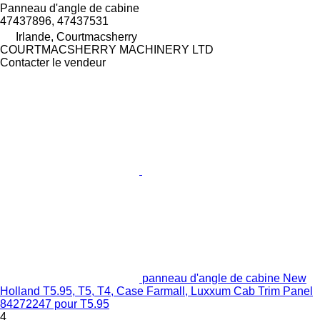
Panneau d'angle de cabine
47437896, 47437531
Irlande, Courtmacsherry
COURTMACSHERRY MACHINERY LTD
Contacter le vendeur
panneau d'angle de cabine New
Holland T5.95, T5, T4, Case Farmall, Luxxum Cab Trim Panel
84272247 pour T5.95
4