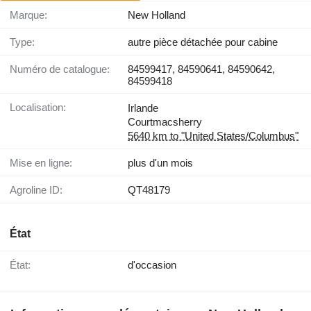
Marque:
New Holland
Type:
autre pièce détachée pour cabine
Numéro de catalogue:
84599417, 84590641, 84590642,
84599418
Localisation:
Irlande
Courtmacsherry
5640 km to "United States/Columbus"
Mise en ligne:
plus d'un mois
Agroline ID:
QT48179
État
État:
d'occasion