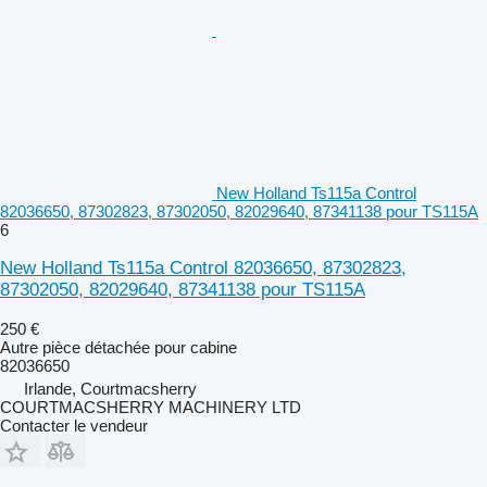
New Holland Ts115a Control
82036650, 87302823, 87302050, 82029640, 87341138 pour TS115A
6
New Holland Ts115a Control 82036650, 87302823,
87302050, 82029640, 87341138 pour TS115A
250 €
Autre pièce détachée pour cabine
82036650
Irlande, Courtmacsherry
COURTMACSHERRY MACHINERY LTD
Contacter le vendeur