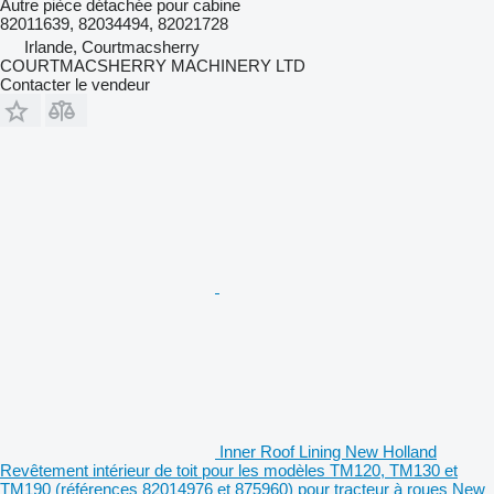
Autre pièce détachée pour cabine
82011639, 82034494, 82021728
Irlande, Courtmacsherry
COURTMACSHERRY MACHINERY LTD
Contacter le vendeur
Inner Roof Lining New Holland
Revêtement intérieur de toit pour les modèles TM120, TM130 et
TM190 (références 82014976 et 875960) pour tracteur à roues New