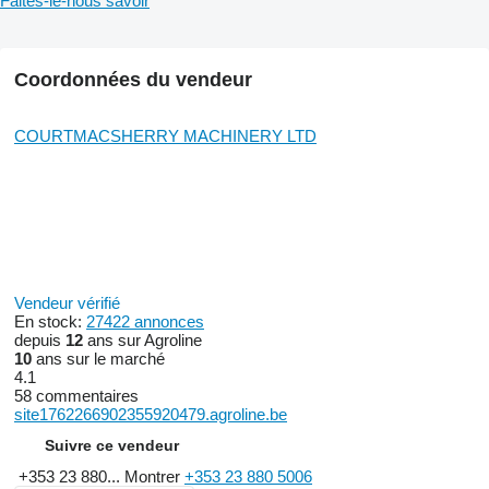
Faites-le-nous savoir
Coordonnées du vendeur
COURTMACSHERRY MACHINERY LTD
Vendeur vérifié
En stock:
27422 annonces
depuis
12
ans sur Agroline
10
ans sur le marché
4.1
58 commentaires
site1762266902355920479.agroline.be
Suivre ce vendeur
+353 23 880...
Montrer
+353 23 880 5006