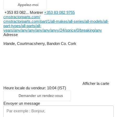
Appelez-moi
+353 83 082...
Montrer
+353 83 082 9755
cmstractorparts.com/
cmstractorparts.com/part/1/all-makes/all-series/all-models/all-
part-types/all-parts/all-
years/any/any/any/any/any/anyy/24/sprice/0/breaking/any
Adresse
Irlande, Courtmacsherry, Bandon Co. Cork
Afficher la carte
Heure locale du vendeur: 10:04 (IST)
Demander un rendez-vous
Envoyer un message